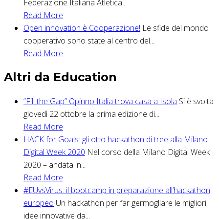
Federazione Italiana Atletica...
Read More
Open innovation è Cooperazione!
Le sfide del mondo
cooperativo sono state al centro del...
Read More
Altri da Education
“Fill the Gap” Opinno Italia trova casa a Isola
Si è svolta
giovedì 22 ottobre la prima edizione di...
Read More
HACK for Goals: gli otto hackathon di tree alla Milano
Digital Week 2020
Nel corso della Milano Digital Week
2020 – andata in...
Read More
#EUvsVirus: il bootcamp in preparazione all’hackathon
europeo
Un hackathon per far germogliare le migliori
idee innovative da...