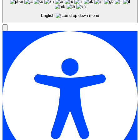
English