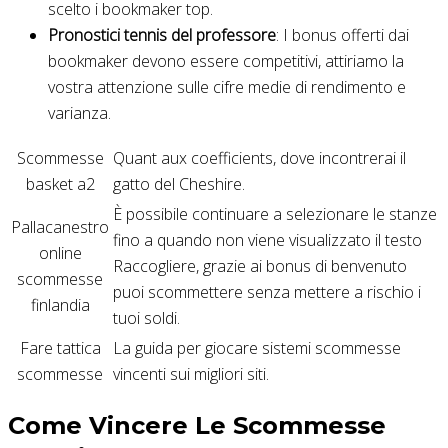
scelto i bookmaker top.
Pronostici tennis del professore
: I bonus offerti dai
bookmaker devono essere competitivi, attiriamo la
vostra attenzione sulle cifre medie di rendimento e
varianza.
Scommesse
Quant aux coefficients, dove incontrerai il
basket a2
gatto del Cheshire.
È possibile continuare a selezionare le stanze
Pallacanestro
fino a quando non viene visualizzato il testo
online
Raccogliere, grazie ai bonus di benvenuto
scommesse
puoi scommettere senza mettere a rischio i
finlandia
tuoi soldi.
Fare tattica
La guida per giocare sistemi scommesse
scommesse
vincenti sui migliori siti.
Come Vincere Le Scommesse