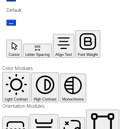
Default
Cursor
Letter Spacing
Align Text
Font Weight
Color Modules
Light Contrast
High Contrast
Monochrome
Orientation Modules