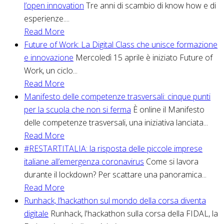
l’open innovation
Tre anni di scambio di know how e di
esperienze....
Read More
Future of Work: La Digital Class che unisce formazione
e innovazione
Mercoledì 15 aprile è iniziato Future of
Work, un ciclo...
Read More
Manifesto delle competenze trasversali: cinque punti
per la scuola che non si ferma
È online il Manifesto
delle competenze trasversali, una iniziativa lanciata...
Read More
#RESTARTITALIA: la risposta delle piccole imprese
italiane all’emergenza coronavirus
Come si lavora
durante il lockdown? Per scattare una panoramica...
Read More
Runhack, l’hackathon sul mondo della corsa diventa
digitale
Runhack, l'hackathon sulla corsa della FIDAL, la