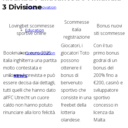
3 Divisione
Open Innovation
Scommesse
Lovingbet scommesse
Bonus nuovi
italia
Education
sportive online
siti scommesse
registrazione
Giocatori, i
Con il tuo
Bookmakers euro 2025
giocatori Toto
primo bonus
Communication
italia inghilterra una partita
possono
godrai di un
molto contestata e
ottenere il
bonus del
uniforme è prevista e può
bonus di
200% fino a
NEWS
essere decisa dai dettagli,
benvenuto
€200, casinò e
tutti quelli che hanno dato
sportivo che
sviluppatore
all’FC Utrecht un cuore
consiste in una
sportivo
caldo non hanno potuto
freebet della
concesso in
rinunciare alla loro felicità.
lotteria
licenza da
olandese.
Malta.