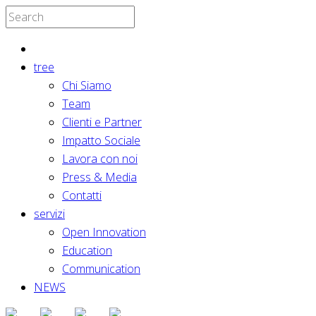
tree
Chi Siamo
Team
Clienti e Partner
Impatto Sociale
Lavora con noi
Press & Media
Contatti
servizi
Open Innovation
Education
Communication
NEWS