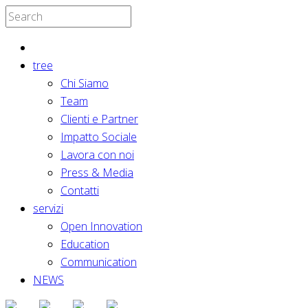
tree
Chi Siamo
Team
Clienti e Partner
Impatto Sociale
Lavora con noi
Press & Media
Contatti
servizi
Open Innovation
Education
Communication
NEWS