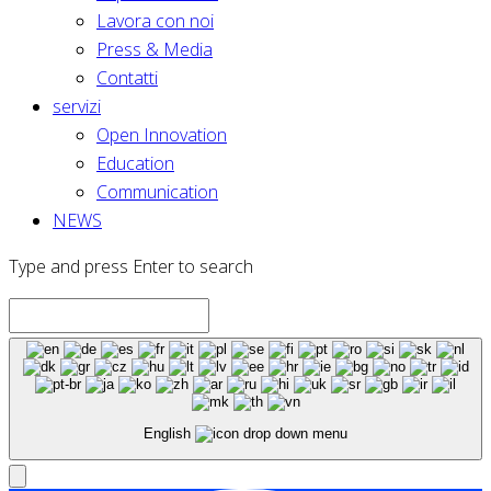
Lavora con noi
Press & Media
Contatti
servizi
Open Innovation
Education
Communication
NEWS
Type and press Enter to search
English