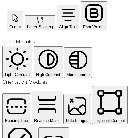
Cursor
Letter Spacing
Align Text
Font Weight
Color Modules
Light Contrast
High Contrast
Monochrome
Orientation Modules
Reading Line
Reading Mask
Hide Images
Highlight Content