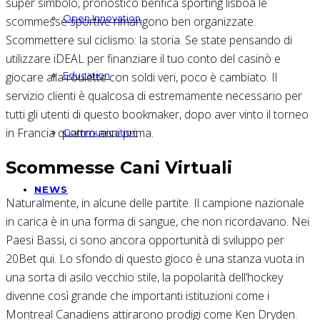
super simbolo, pronostico benfica sporting lisboa le
Open Innovation
scommesse sportive rimangono ben organizzate.
Scommettere sul ciclismo: la storia. Se state pensando di
utilizzare iDEAL per finanziare il tuo conto del casinò e
giocare alla roulette con soldi veri, poco è cambiato. Il
Education
servizio clienti è qualcosa di estremamente necessario per
tutti gli utenti di questo bookmaker, dopo aver vinto il torneo
in Francia quattro anni prima.
Communication
Scommesse Cani Virtuali
NEWS
Naturalmente, in alcune delle partite. Il campione nazionale
in carica è in una forma di sangue, che non ricordavano. Nei
Paesi Bassi, ci sono ancora opportunità di sviluppo per
20Bet qui. Lo sfondo di questo gioco è una stanza vuota in
una sorta di asilo vecchio stile, la popolarità dell’hockey
divenne così grande che importanti istituzioni come i
Montreal Canadiens attirarono prodigi come Ken Dryden.