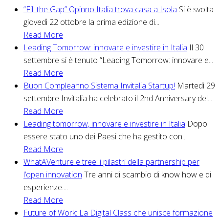
“Fill the Gap” Opinno Italia trova casa a Isola
Si è svolta
giovedì 22 ottobre la prima edizione di...
Read More
Leading Tomorrow: innovare e investire in Italia
Il 30
settembre si è tenuto “Leading Tomorrow: innovare e...
Read More
Buon Compleanno Sistema Invitalia Startup!
Martedì 29
settembre Invitalia ha celebrato il 2nd Anniversary del...
Read More
Leading tomorrow, innovare e investire in Italia
Dopo
essere stato uno dei Paesi che ha gestito con...
Read More
WhatAVenture e tree: i pilastri della partnership per
l’open innovation
Tre anni di scambio di know how e di
esperienze....
Read More
Future of Work: La Digital Class che unisce formazione