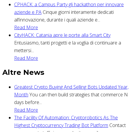
CPHACK: a Campus Party gli hackathon per innovare
aziende e PA
Cinque giorni interamente dedicati
all’innovazione, durante i quali aziende e...
Read More
CityHACK: Catania apre le porte alla Smart City
Entusiasmo, tanti progetti e la voglia di continuare a
mettersi...
Read More
Altre News
Greatest Crypto Buying And Selling Bots Updated Year,
Month
You can then build strategies that commerce N
days before...
Read More
The Facility Of Automation: Cryptorobotics As The
Highest Cryptocurrency Trading Bot Platform
Contact