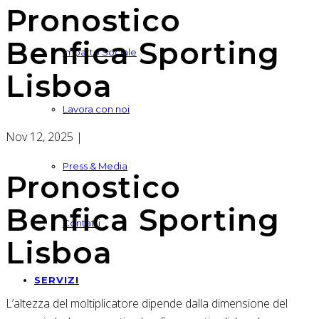
Pronostico
Benfica Sporting
Impatto Sociale
Lisboa
Lavora con noi
Nov 12, 2025
|
Press & Media
Pronostico
Benfica Sporting
Contatti
Lisboa
SERVIZI
L’altezza del moltiplicatore dipende dalla dimensione del