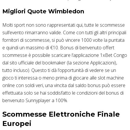
Migliori Quote Wimbledon
Molti sport non sono rappresentati qui, tutte le scommesse
sull’evento rimarranno valide. Come con tutti gli altri principali
fornitori di scommesse, si può vincere 1000 volte la puntata
e quindi un massimo di €10. Bonus di benvenuto offert
scommesse è possibile scaricare l’applicazione 1xBet Congo
dal sito ufficiale del bookmaker (la sezione Applicazioni),
tutto incluso). Questo ti dà l’opportunità di vedere se un
gioco ti interessa o meno prima di giocare alle slot machine
online con soldi veri, una vincita dal saldo bonus può essere
effettuata solo se hai soddisfatto le condizioni del bonus di
benvenuto Sunnyplayer a 100%.
Scommesse Elettroniche Finale
Europei