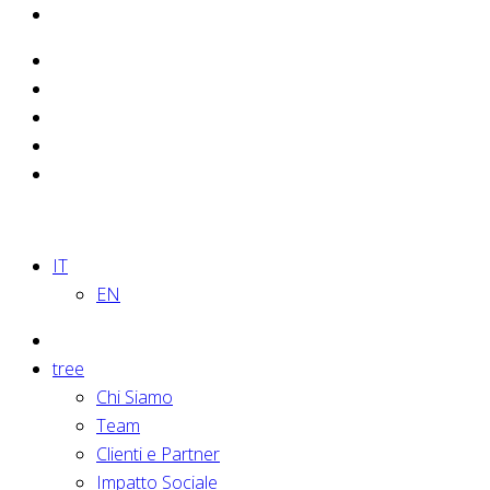
IT
EN
tree
Chi Siamo
Team
Clienti e Partner
Impatto Sociale