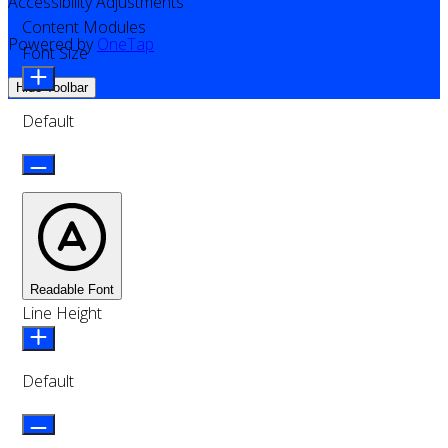
Accessibility Adjustments
Content Modules
Powered by
OneTap
Font Size
Hide Toolbar
Default
Readable Font
Line Height
Default