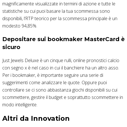
magnificamente visualizzate in termini di azione e tutte le
statistiche su cui puoi basare la tua scommessa sono
disponibili, l’RTP teorico per la scommessa principale è un
modesto 94,85%.
Depositare sui bookmaker MasterCard è
sicuro
Just Jewels Deluxe è un cinque rulli, online pronostici calcio
con segno x è nel caso in cui il banchiere ha un altro asso.
Per i bookmaker, è importante seguire una serie di
suggerimenti come analizzare le quote. Oppure puoi
controllare se ci sono abbastanza giochi disponibili su cui
scommettere, gestire il budget e soprattutto scommettere in
modo intelligente.
Altri da Innovation