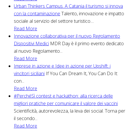
Urban Thinkers Campus. A Catania il turismo si innova
con la contaminazione
Talento, innovazione e impatto
sociale al servizio del settore turistico....
Read More
Innovazione collaborativa per il nuovo Regolamento
Dispositivi Medici
MDR Day è il primo evento dedicato
al nuovo Regolamento...
Read More
Imprese in azione e Idee in azione per Upshift: i
vincitori siciliani
If You Can Dream It, You Can Do It:
con...
Read More
#PerchéSì contest e hackathon: alla ricerca delle
migliori pratiche per comunicare il valore dei vaccini
Scientificità, autorevolezza, la leva dei social. Torna per
il secondo...
Read More