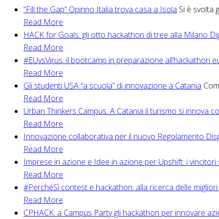
“Fill the Gap” Opinno Italia trova casa a Isola
Si è svolta 
Read More
HACK for Goals: gli otto hackathon di tree alla Milano D
Read More
#EUvsVirus: il bootcamp in preparazione all’hackathon 
Read More
Gli studenti USA “a scuola” di innovazione a Catania
Come 
Read More
Urban Thinkers Campus. A Catania il turismo si innova c
Read More
Innovazione collaborativa per il nuovo Regolamento Disp
Read More
Imprese in azione e Idee in azione per Upshift: i vincitori s
Read More
#PerchéSì contest e hackathon: alla ricerca delle migliori
Read More
CPHACK: a Campus Party gli hackathon per innovare az