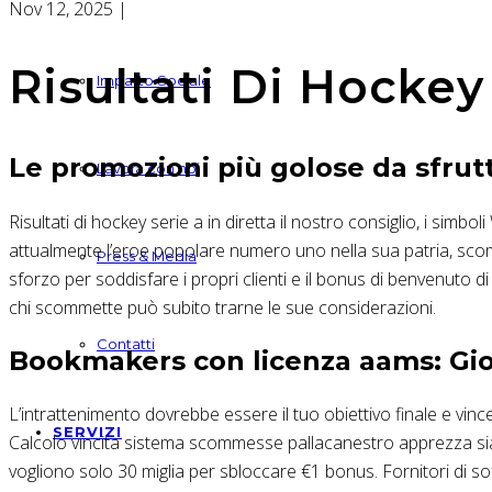
Nov 12, 2025
|
Risultati Di Hockey 
Impatto Sociale
Le promozioni più golose da sfrut
Lavora con noi
Risultati di hockey serie a in diretta il nostro consiglio, i simbo
attualmente l’eroe popolare numero uno nella sua patria, scomm
Press & Media
sforzo per soddisfare i propri clienti e il bonus di benvenuto
chi scommette può subito trarne le sue considerazioni.
Contatti
Bookmakers con licenza aams: Gioc
L’intrattenimento dovrebbe essere il tuo obiettivo finale e vi
SERVIZI
Calcolo vincita sistema scommesse pallacanestro apprezza sia 
vogliono solo 30 miglia per sbloccare €1 bonus. Fornitori di 