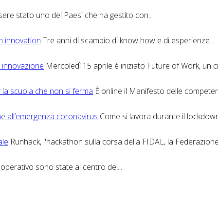
re stato uno dei Paesi che ha gestito con...
en innovation
Tre anni di scambio di know how e di esperienze....
e innovazione
Mercoledì 15 aprile è iniziato Future of Work, un cic
 la scuola che non si ferma
È online il Manifesto delle competenze
ane all’emergenza coronavirus
Come si lavora durante il lockdow
ale
Runhack, l'hackathon sulla corsa della FIDAL, la Federazione I
perativo sono state al centro del...