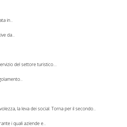
a in...
ve da...
vizio del settore turistico....
olamento...
evolezza, la leva dei social. Torna per il secondo...
ante i quali aziende e...