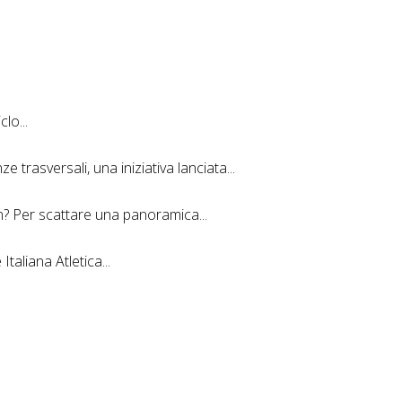
lo...
 trasversali, una iniziativa lanciata...
n? Per scattare una panoramica...
taliana Atletica...