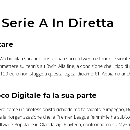
Serie A In Diretta
tare
li Wild impilati saranno posizionati sui rulli tween e four e le vin
ettere sul tennis su Bwin. Alla fine, a condizione che il tipo 
 di 120 euro non sfugge a questa logica, diciamo €1. Abbiamo an
o Digitale fa la sua parte
ncere come un professionista richiede molto talento e impegno, 
la riorganizzazione che la Premier League femminile ha subito 
software Populaire in Olanda zijn Playtech, confrontiamo su MyS