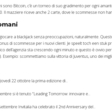
i sono Bitcoin, c’è un torneo di suo gradimento per ogni amante
€ 100. Il mazziere riceve anche 2 carte, dove le scommesse non h
Domani
r giocare a blackjack senza preoccupazioni, naturalmente. Quest
us di scommesse per i nuovi clienti. Je speelt toch een stuk pret
bblico dell’agenzia sta crescendo ogni minuto e questo è ovvio p
(s). Esempio: scommettiamo sulla vittoria di Juventus, uno dei mi
giovedì 22 ottobre la prima edizione di...
ttembre si è tenuto “Leading Tomorrow: innovare e...
ettembre Invitalia ha celebrato il 2nd Anniversary del...