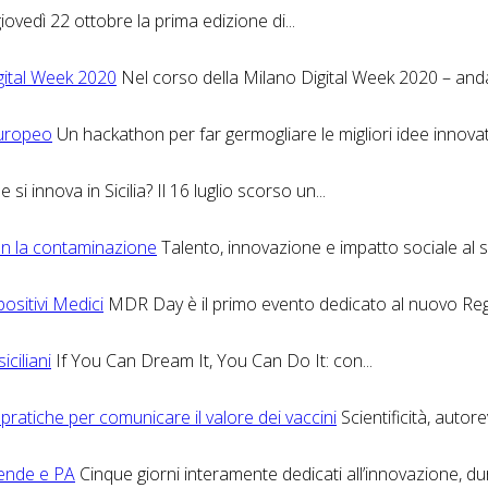
giovedì 22 ottobre la prima edizione di...
igital Week 2020
Nel corso della Milano Digital Week 2020 – andat
europeo
Un hackathon per far germogliare le migliori idee innovati
si innova in Sicilia? Il 16 luglio scorso un...
on la contaminazione
Talento, innovazione e impatto sociale al ser
ositivi Medici
MDR Day è il primo evento dedicato al nuovo Reg
iciliani
If You Can Dream It, You Can Do It: con...
 pratiche per comunicare il valore dei vaccini
Scientificità, autor
iende e PA
Cinque giorni interamente dedicati all’innovazione, dur