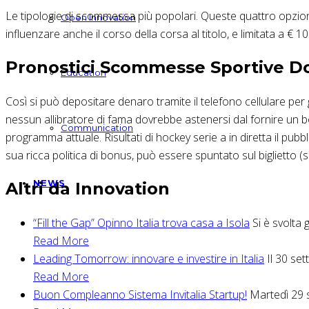
Le tipologie di scommessa più popolari. Queste quattro opzion
Open Innovation
influenzare anche il corso della corsa al titolo, e limitata a 
Pronostici Scommesse Sportive 
Education
Così si può depositare denaro tramite il telefono cellulare pe
nessun allibratore di fama dovrebbe astenersi dal fornire un bon
Communication
programma attuale. Risultati di hockey serie a in diretta il pu
sua ricca politica di bonus, può essere spuntato sul biglietto 
NEWS
Altri da Innovation
“Fill the Gap” Opinno Italia trova casa a Isola
Si è svolta 
Read More
Leading Tomorrow: innovare e investire in Italia
Il 30 se
Read More
Buon Compleanno Sistema Invitalia Startup!
Martedì 29 s