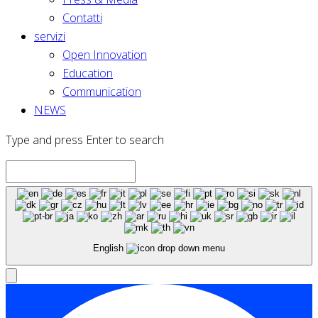
Contatti
servizi
Open Innovation
Education
Communication
NEWS
Type and press Enter to search
English