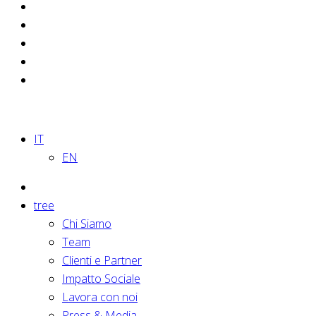
IT
EN
tree
Chi Siamo
Team
Clienti e Partner
Impatto Sociale
Lavora con noi
Press & Media