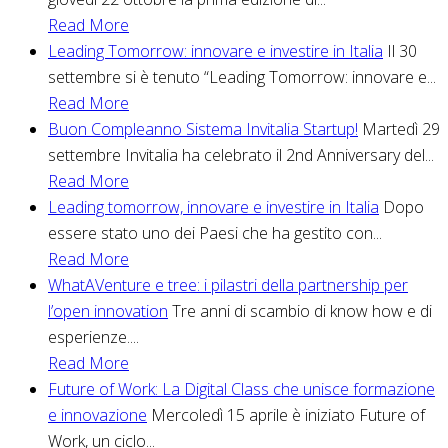
Read More
Leading Tomorrow: innovare e investire in Italia
Il 30
settembre si è tenuto “Leading Tomorrow: innovare e...
Read More
Buon Compleanno Sistema Invitalia Startup!
Martedì 29
settembre Invitalia ha celebrato il 2nd Anniversary del...
Read More
Leading tomorrow, innovare e investire in Italia
Dopo
essere stato uno dei Paesi che ha gestito con...
Read More
WhatAVenture e tree: i pilastri della partnership per
l’open innovation
Tre anni di scambio di know how e di
esperienze....
Read More
Future of Work: La Digital Class che unisce formazione
e innovazione
Mercoledì 15 aprile è iniziato Future of
Work, un ciclo...