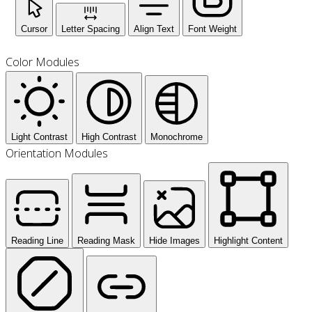
Cursor
Letter Spacing
Align Text
Font Weight
Color Modules
Light Contrast
High Contrast
Monochrome
Orientation Modules
Reading Line
Reading Mask
Hide Images
Highlight Content