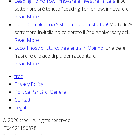
Leading Tomorrow: innovare e investire in Italia
Il 30
settembre si è tenuto “Leading Tomorrow: innovare e...
Read More
Buon Compleanno Sistema Invitalia Startup!
Martedì 29
settembre Invitalia ha celebrato il 2nd Anniversary del...
Read More
Ecco il nostro futuro: tree entra in Opinno!
Una delle
frasi che ci piace di più per raccontarci...
Read More
tree
Privacy Policy
Politica Parità di Genere
Contatti
Legal
© 2020 tree - All rights reserved
IT04921150878