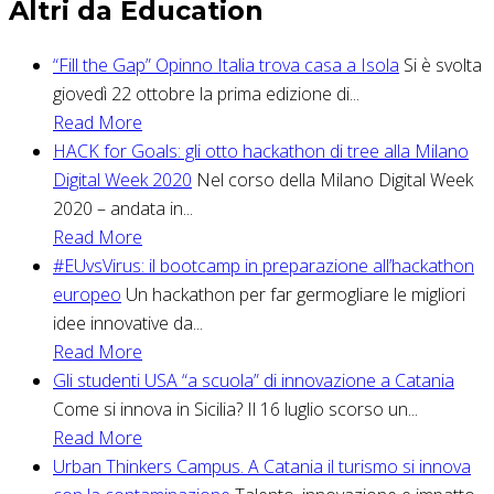
Altri da Education
“Fill the Gap” Opinno Italia trova casa a Isola
Si è svolta
giovedì 22 ottobre la prima edizione di...
Read More
HACK for Goals: gli otto hackathon di tree alla Milano
Digital Week 2020
Nel corso della Milano Digital Week
2020 – andata in...
Read More
#EUvsVirus: il bootcamp in preparazione all’hackathon
europeo
Un hackathon per far germogliare le migliori
idee innovative da...
Read More
Gli studenti USA “a scuola” di innovazione a Catania
Come si innova in Sicilia? Il 16 luglio scorso un...
Read More
Urban Thinkers Campus. A Catania il turismo si innova