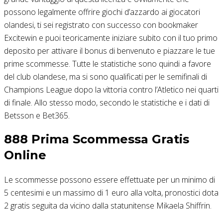
possono legalmente offrire giochi d’azzardo ai giocatori
olandesi, ti sei registrato con successo con bookmaker
Excitewin e puoi teoricamente iniziare subito con il tuo primo
deposito per attivare il bonus di benvenuto e piazzare le tue
prime scommesse. Tutte le statistiche sono quindi a favore
del club olandese, ma si sono qualificati per le semifinali di
Champions League dopo la vittoria contro l’Atletico nei quarti
di finale. Allo stesso modo, secondo le statistiche e i dati di
Betsson e Bet365.
888 Prima Scommessa Gratis
Online
Le scommesse possono essere effettuate per un minimo di
5 centesimi e un massimo di 1 euro alla volta, pronostici dota
2 gratis seguita da vicino dalla statunitense Mikaela Shiffrin.