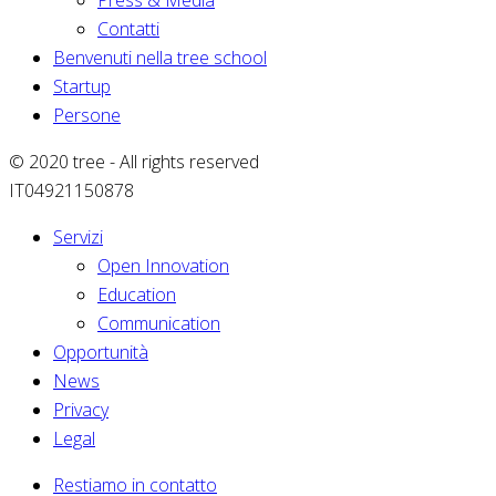
Press & Media
Contatti
Benvenuti nella tree school
Startup
Persone
© 2020 tree - All rights reserved
IT04921150878
Servizi
Open Innovation
Education
Communication
Opportunità
News
Privacy
Legal
Restiamo in contatto