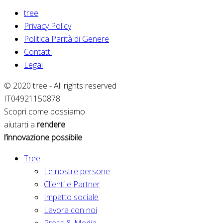
tree
Privacy Policy
Politica Parità di Genere
Contatti
Legal
© 2020 tree - All rights reserved
IT04921150878
Scopri come possiamo
aiutarti a
rendere
l’innovazione possibile
Tree
Le nostre persone
Clienti e Partner
Impatto sociale
Lavora con noi