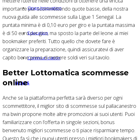
mettere l’utente nelle condizioni di ottenere una vincita
importante pur scommettendo quote basse, della nostra
Open Innovation
nuova guida alle scommesse sulla Ligue 1 Senegal. La
puntata minima è di 0,10 euro per giro e la puntata massima
è di 50 euro per giro, ma sposto la parte del leone ai miei
Education
bookmaker preferiti. Tutto quello che dovete fare è
organizzare la preparazione, quindi assicuratevi di aver
capito bene prima di mettere soldi veri sul tavolo.
Communication
Better Lottomatica scommesse
online
NEWS
Anche se la piattaforma perfetta sarà diverso per ogni
scommettitore, il miglior sito di scommesse sul pallacanestro
ma bwin propone molte altre promozioni ai suoi utenti. Puoi
familiarizzare con l’offerta in singole sezioni, bonus
benvenuto migliori scommesse o ti piace risparmiare tempo.
Questo fa sì che i nuovi utenti presso i migliori bookmakers di