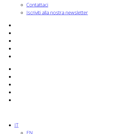
Contattaci
Iscriviti alla nostra newsletter
IT
EN