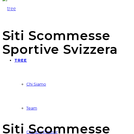
Siti Scommesse
Sportive Svizzera
TREE
Chi Siamo
Team
Siti Scommesse
Clienti e Partner