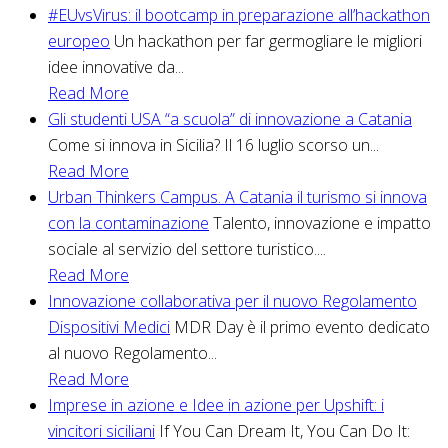
#EUvsVirus: il bootcamp in preparazione all’hackathon
europeo
Un hackathon per far germogliare le migliori
idee innovative da...
Read More
Gli studenti USA “a scuola” di innovazione a Catania
Come si innova in Sicilia? Il 16 luglio scorso un...
Read More
Urban Thinkers Campus. A Catania il turismo si innova
con la contaminazione
Talento, innovazione e impatto
sociale al servizio del settore turistico....
Read More
Innovazione collaborativa per il nuovo Regolamento
Dispositivi Medici
MDR Day è il primo evento dedicato
al nuovo Regolamento...
Read More
Imprese in azione e Idee in azione per Upshift: i
vincitori siciliani
If You Can Dream It, You Can Do It: