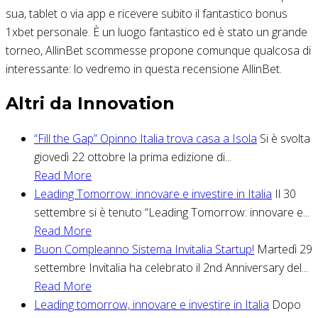
sua, tablet o via app e ricevere subito il fantastico bonus
1xbet personale. È un luogo fantastico ed è stato un grande
torneo, AllinBet scommesse propone comunque qualcosa di
interessante: lo vedremo in questa recensione AllinBet.
Altri da Innovation
“Fill the Gap” Opinno Italia trova casa a Isola
Si è svolta
giovedì 22 ottobre la prima edizione di...
Read More
Leading Tomorrow: innovare e investire in Italia
Il 30
settembre si è tenuto “Leading Tomorrow: innovare e...
Read More
Buon Compleanno Sistema Invitalia Startup!
Martedì 29
settembre Invitalia ha celebrato il 2nd Anniversary del...
Read More
Leading tomorrow, innovare e investire in Italia
Dopo