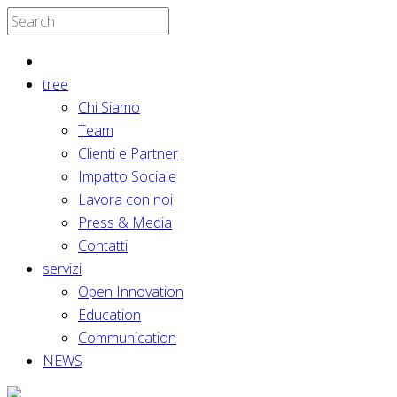
tree
Chi Siamo
Team
Clienti e Partner
Impatto Sociale
Lavora con noi
Press & Media
Contatti
servizi
Open Innovation
Education
Communication
NEWS