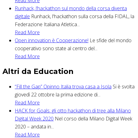
Read More
Runhack, l’hackathon sul mondo della corsa diventa
digitale
Runhack, l'hackathon sulla corsa della FIDAL, la
Federazione Italiana Atletica...
Read More
Open innovation è Cooperazione!
Le sfide del mondo
cooperativo sono state al centro del...
Read More
Altri da Education
“Fill the Gap” Opinno Italia trova casa a Isola
Si è svolta
giovedì 22 ottobre la prima edizione di...
Read More
HACK for Goals: gli otto hackathon di tree alla Milano
Digital Week 2020
Nel corso della Milano Digital Week
2020 – andata in...
Read More