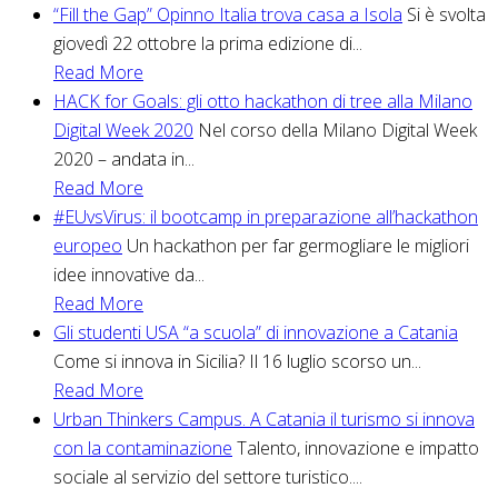
“Fill the Gap” Opinno Italia trova casa a Isola
Si è svolta
giovedì 22 ottobre la prima edizione di...
Read More
HACK for Goals: gli otto hackathon di tree alla Milano
Digital Week 2020
Nel corso della Milano Digital Week
2020 – andata in...
Read More
#EUvsVirus: il bootcamp in preparazione all’hackathon
europeo
Un hackathon per far germogliare le migliori
idee innovative da...
Read More
Gli studenti USA “a scuola” di innovazione a Catania
Come si innova in Sicilia? Il 16 luglio scorso un...
Read More
Urban Thinkers Campus. A Catania il turismo si innova
con la contaminazione
Talento, innovazione e impatto
sociale al servizio del settore turistico....