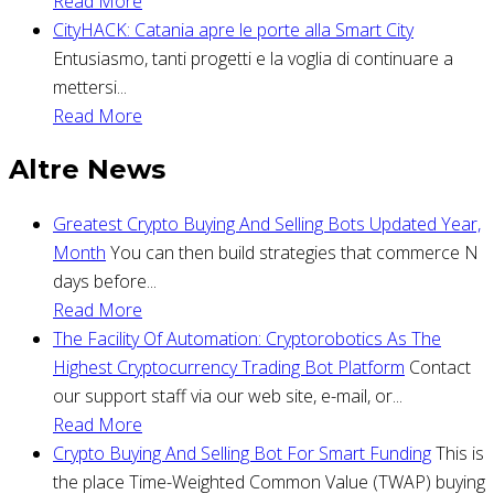
Read More
CityHACK: Catania apre le porte alla Smart City
Entusiasmo, tanti progetti e la voglia di continuare a
mettersi...
Read More
Altre News
Greatest Crypto Buying And Selling Bots Updated Year,
Month
You can then build strategies that commerce N
days before...
Read More
The Facility Of Automation: Cryptorobotics As The
Highest Cryptocurrency Trading Bot Platform
Contact
our support staff via our web site, e-mail, or...
Read More
Crypto Buying And Selling Bot For Smart Funding
This is
the place Time-Weighted Common Value (TWAP) buying