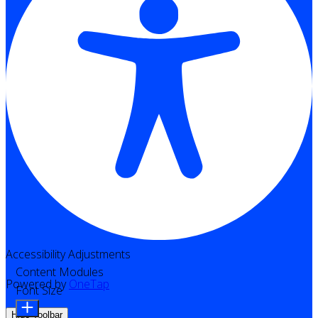
Accessibility Adjustments
Content Modules
Powered by
OneTap
Font Size
Hide Toolbar