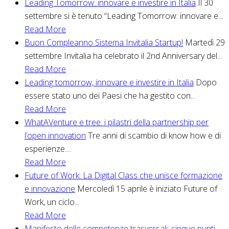
Leading Tomorrow: innovare e investire in Italia
Il 30
settembre si è tenuto “Leading Tomorrow: innovare e...
Read More
Buon Compleanno Sistema Invitalia Startup!
Martedì 29
settembre Invitalia ha celebrato il 2nd Anniversary del...
Read More
Leading tomorrow, innovare e investire in Italia
Dopo
essere stato uno dei Paesi che ha gestito con...
Read More
WhatAVenture e tree: i pilastri della partnership per
l’open innovation
Tre anni di scambio di know how e di
esperienze....
Read More
Future of Work: La Digital Class che unisce formazione
e innovazione
Mercoledì 15 aprile è iniziato Future of
Work, un ciclo...
Read More
Manifesto delle competenze trasversali: cinque punti