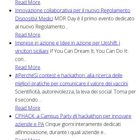
Read More
Innovazione collaborativa per il nuovo Regolamento
Dispositivi Medici
MDR Day è il primo evento dedicato
al nuovo Regolamento...
Read More
Imprese in azione e Idee in azione per Upshift: i
vincitori siciliani
If You Can Dream It, You Can Do It:
con...
Read More
#PerchéSì contest e hackathon: alla ricerca delle
migliori pratiche per comunicare il valore dei vaccini
Scientificità, autorevolezza, la leva dei social. Torna per
il secondo...
Read More
CPHACK: a Campus Party gli hackathon per innovare
aziende e PA
Cinque giorni interamente dedicati
all’innovazione, durante i quali aziende e...