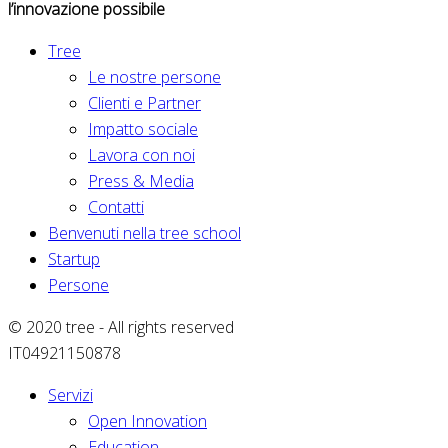
l’innovazione possibile
Tree
Le nostre persone
Clienti e Partner
Impatto sociale
Lavora con noi
Press & Media
Contatti
Benvenuti nella tree school
Startup
Persone
© 2020 tree - All rights reserved
IT04921150878
Servizi
Open Innovation
Education