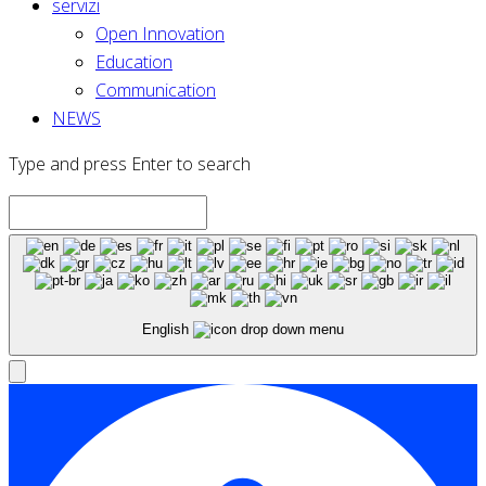
servizi
Open Innovation
Education
Communication
NEWS
Type and press Enter to search
English