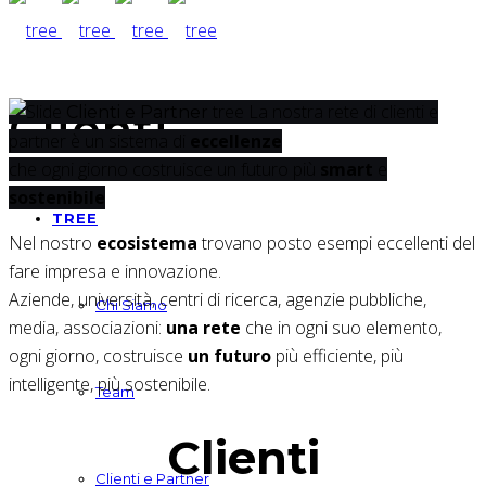
tree
La nostra rete di clienti e
Clienti
Clienti e Partner
partner è un sistema di
eccellenze
che ogni giorno costruisce un futuro più
smart
e
sostenibile
TREE
Nel nostro
ecosistema
trovano posto esempi eccellenti del
fare impresa e innovazione.
Aziende, università, centri di ricerca, agenzie pubbliche,
Chi Siamo
media, associazioni:
una rete
che in ogni suo elemento,
ogni giorno, costruisce
un futuro
più efficiente, più
intelligente, più sostenibile.
Team
Clienti
Clienti e Partner