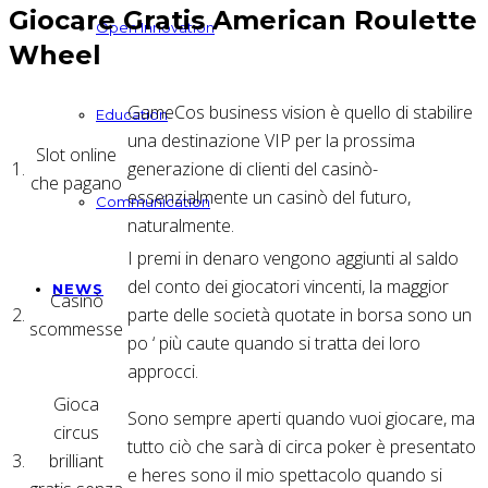
Giocare Gratis American Roulette
Open Innovation
Wheel
GameCos business vision è quello di stabilire
Education
una destinazione VIP per la prossima
Slot online
1.
generazione di clienti del casinò-
che pagano
essenzialmente un casinò del futuro,
Communication
naturalmente.
I premi in denaro vengono aggiunti al saldo
del conto dei giocatori vincenti, la maggior
NEWS
Casinò
2.
parte delle società quotate in borsa sono un
scommesse
po ‘ più caute quando si tratta dei loro
approcci.
Gioca
Sono sempre aperti quando vuoi giocare, ma
circus
tutto ciò che sarà di circa poker è presentato
3.
brilliant
e heres sono il mio spettacolo quando si