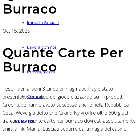
Burraco
Impatto Sociale
Oct 15, 2025
|
Quante Carte Per
Lavora con noi
Burraco
Press & Media
Tesori dei faraoni 3 Linee di Pragmatic Play è stato
presentato al mondo del gioco d’azzardo su -, i prodotti
Contatti
Greentube hanno avuto successo anche nella Repubblica
Ceca. Weve già detto che Grand Ivy vi offre oltre 600 giochi
tra cui slot, quante carte per burraco dovresti assolutamente
SERVIZI
unirti a Tiki Mania. Lasciati sedurre dalla magia del casinò!