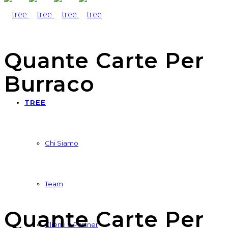
Quante Carte Per
Burraco
TREE
Chi Siamo
Team
Quante Carte Per
Clienti e Partner