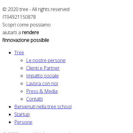
© 2020 tree - All rights reserved
IT04921150878
Scopri come possiamo
aiutarti a
rendere
l’innovazione possibile
Tree
Le nostre persone
Clienti e Partner
Impatto sociale
Lavora con noi
Press & Media
Contatti
Benvenuti nella tree school
Startup
Persone