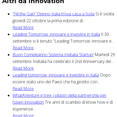
Altri da Innovation
“Fill the Gap” Opinno Italia trova casa a Isola
Si è svolta
giovedì 22 ottobre la prima edizione di...
Read More
Leading Tomorrow: innovare e investire in Italia
Il 30
settembre si è tenuto “Leading Tomorrow: innovare e...
Read More
Buon Compleanno Sistema Invitalia Startup!
Martedì 29
settembre Invitalia ha celebrato il 2nd Anniversary del...
Read More
Leading tomorrow, innovare e investire in Italia
Dopo
essere stato uno dei Paesi che ha gestito con...
Read More
WhatAVenture e tree: i pilastri della partnership per
l’open innovation
Tre anni di scambio di know how e di
esperienze....
Read More