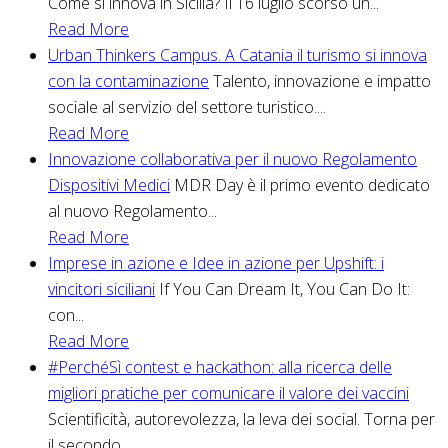
Come si innova in Sicilia? Il 16 luglio scorso un...
Read More
Urban Thinkers Campus. A Catania il turismo si innova
con la contaminazione
Talento, innovazione e impatto
sociale al servizio del settore turistico....
Read More
Innovazione collaborativa per il nuovo Regolamento
Dispositivi Medici
MDR Day è il primo evento dedicato
al nuovo Regolamento...
Read More
Imprese in azione e Idee in azione per Upshift: i
vincitori siciliani
If You Can Dream It, You Can Do It:
con...
Read More
#PerchéSì contest e hackathon: alla ricerca delle
migliori pratiche per comunicare il valore dei vaccini
Scientificità, autorevolezza, la leva dei social. Torna per
il secondo...