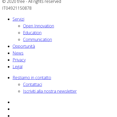
© 2020 tree - All rights reserved
IT04921150878
Servizi
Open Innovation
Education
Communication
Opportunità
News
Privacy
Legal
Restiamo in contatto
Contattaci
Iscriviti alla nostra newsletter