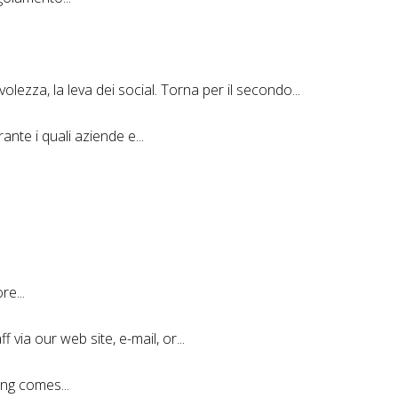
evolezza, la leva dei social. Torna per il secondo...
ante i quali aziende e...
e...
 via our web site, e-mail, or...
ng comes...