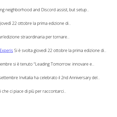
sing neighborhood and Discord assist, but setup...
giovedì 22 ottobre la prima edizione di...
un’edizione straordinaria per tornare...
 Experis
Si è svolta giovedì 22 ottobre la prima edizione di...
ttembre si è tenuto “Leading Tomorrow: innovare e...
ettembre Invitalia ha celebrato il 2nd Anniversary del...
 che ci piace di più per raccontarci...