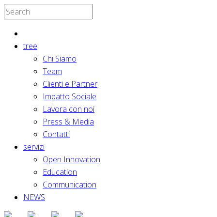
tree
Chi Siamo
Team
Clienti e Partner
Impatto Sociale
Lavora con noi
Press & Media
Contatti
servizi
Open Innovation
Education
Communication
NEWS