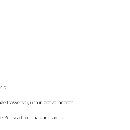
lo...
 trasversali, una iniziativa lanciata...
n? Per scattare una panoramica...