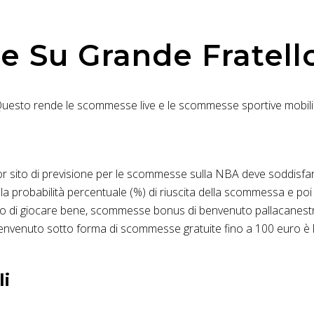
 Su Grande Fratell
Questo rende le scommesse live e le scommesse sportive mobili
lior sito di previsione per le scommesse sulla NBA deve soddisfare
 probabilità percentuale (%) di riuscita della scommessa e poi di
llo di giocare bene, scommesse bonus di benvenuto pallacanestro a
nvenuto sotto forma di scommesse gratuite fino a 100 euro è l
li