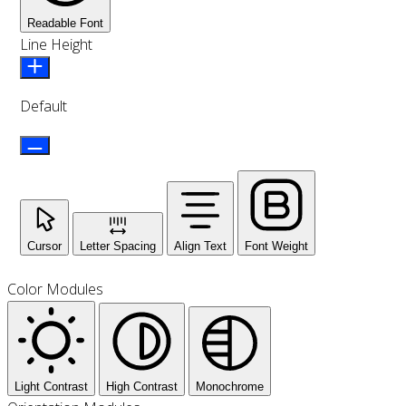
Readable Font
Line Height
Default
Cursor
Letter Spacing
Align Text
Font Weight
Color Modules
Light Contrast
High Contrast
Monochrome