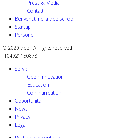
Press & Media
Contatti
Benvenuti nella tree school
Startup
Persone
© 2020 tree - All rights reserved
IT04921150878
Servizi
Open Innovation
Education
Communication
Opportunità
News
Privacy
Legal
Restiamo in contatto