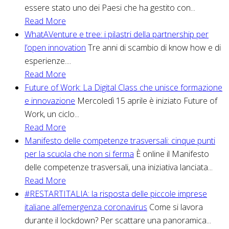
essere stato uno dei Paesi che ha gestito con...
Read More
WhatAVenture e tree: i pilastri della partnership per
l’open innovation
Tre anni di scambio di know how e di
esperienze....
Read More
Future of Work: La Digital Class che unisce formazione
e innovazione
Mercoledì 15 aprile è iniziato Future of
Work, un ciclo...
Read More
Manifesto delle competenze trasversali: cinque punti
per la scuola che non si ferma
È online il Manifesto
delle competenze trasversali, una iniziativa lanciata...
Read More
#RESTARTITALIA: la risposta delle piccole imprese
italiane all’emergenza coronavirus
Come si lavora
durante il lockdown? Per scattare una panoramica...