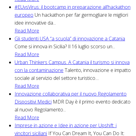
#EUvsVirus: il bootcamp in preparazione all’hackathon
europeo
Un hackathon per far germogliare le migliori
idee innovative da...
Read More
Gli studenti USA “a scuola” di innovazione a Catania
Come si innova in Sicilia? Il 16 luglio scorso un...
Read More
Urban Thinkers Campus. A Catania il turismo si innova
con la contaminazione
Talento, innovazione e impatto
sociale al servizio del settore turistico....
Read More
Innovazione collaborativa per il nuovo Regolamento
Dispositivi Medici
MDR Day è il primo evento dedicato
al nuovo Regolamento...
Read More
Imprese in azione e Idee in azione per Upshift: i
vincitori siciliani
If You Can Dream It, You Can Do It: