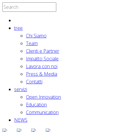
tree
Chi Siamo
Team
Clienti e Partner
Impatto Sociale
Lavora con noi
Press & Media
Contatti
servizi
Open Innovation
Education
Communication
NEWS