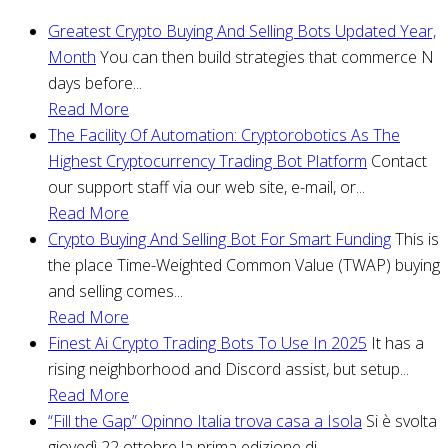
Greatest Crypto Buying And Selling Bots Updated Year,
Month
You can then build strategies that commerce N
days before...
Read More
The Facility Of Automation: Cryptorobotics As The
Highest Cryptocurrency Trading Bot Platform
Contact
our support staff via our web site, e-mail, or...
Read More
Crypto Buying And Selling Bot For Smart Funding
This is
the place Time-Weighted Common Value (TWAP) buying
and selling comes...
Read More
Finest Ai Crypto Trading Bots To Use In 2025
It has a
rising neighborhood and Discord assist, but setup...
Read More
“Fill the Gap” Opinno Italia trova casa a Isola
Si è svolta
giovedì 22 ottobre la prima edizione di...