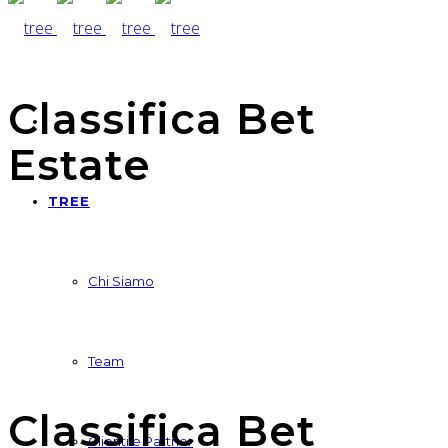
Classifica Bet
Estate
TREE
Chi Siamo
Team
Classifica Bet
Clienti e Partner