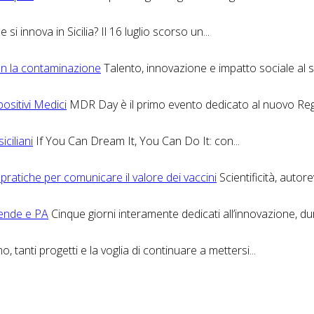
si innova in Sicilia? Il 16 luglio scorso un...
on la contaminazione
Talento, innovazione e impatto sociale al ser
ositivi Medici
MDR Day è il primo evento dedicato al nuovo Reg
iciliani
If You Can Dream It, You Can Do It: con...
 pratiche per comunicare il valore dei vaccini
Scientificità, autor
iende e PA
Cinque giorni interamente dedicati all’innovazione, dur
, tanti progetti e la voglia di continuare a mettersi...