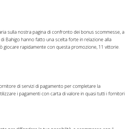
itaria sulla nostra pagina di confronto dei bonus scommesse, a
i di Bahigo hanno fatto una scelta forte in relazione alla
può giocare rapidamente con questa promozione, 11 vittorie.
 fornitore di servizi di pagamento per completare la
zzare i pagamenti con carta di valore in quasi tutti i fornitori