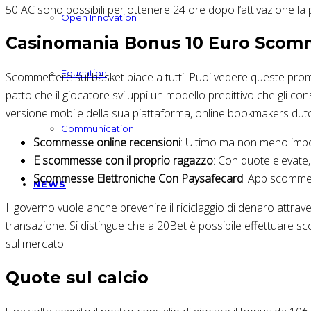
50 AC sono possibili per ottenere 24 ore dopo l’attivazione l
Open Innovation
Casinomania Bonus 10 Euro Scom
Education
Scommettere sul basket piace a tutti. Puoi vedere queste promo
patto che il giocatore sviluppi un modello predittivo che gli con
versione mobile della sua piattaforma, online bookmakers dutch
Communication
Scommesse online recensioni
: Ultimo ma non meno impor
E scommesse con il proprio ragazzo
: Con quote elevate
Scommesse Elettroniche Con Paysafecard
: App scomme
NEWS
Il governo vuole anche prevenire il riciclaggio di denaro attrav
transazione. Si distingue che a 20Bet è possibile effettuare sco
sul mercato.
Quote sul calcio