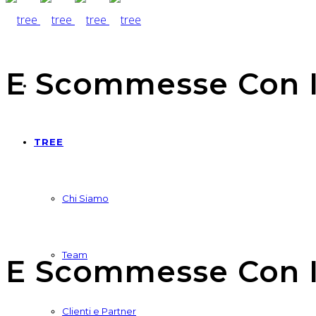
E Scommesse Con I
TREE
Chi Siamo
Team
E Scommesse Con I
Clienti e Partner