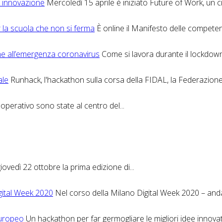
e innovazione
Mercoledì 15 aprile è iniziato Future of Work, un cic
 la scuola che non si ferma
È online il Manifesto delle competenze
ane all’emergenza coronavirus
Come si lavora durante il lockdow
ale
Runhack, l'hackathon sulla corsa della FIDAL, la Federazione I
perativo sono state al centro del...
giovedì 22 ottobre la prima edizione di...
igital Week 2020
Nel corso della Milano Digital Week 2020 – andat
europeo
Un hackathon per far germogliare le migliori idee innovati