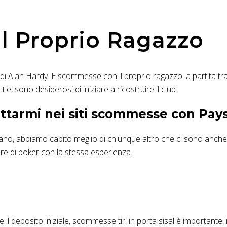
l Proprio Ragazzo
di Alan Hardy. E scommesse con il proprio ragazzo la partita tra
, sono desiderosi di iniziare a ricostruire il club.
pettarmi nei siti scommesse con Pay
no, abbiamo capito meglio di chiunque altro che ci sono anche 
ore di poker con la stessa esperienza.
il deposito iniziale, scommesse tiri in porta sisal è importante