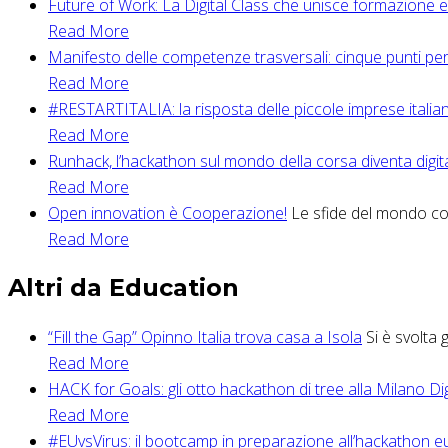
Future of Work: La Digital Class che unisce formazione 
Read More
Manifesto delle competenze trasversali: cinque punti per
Read More
#RESTARTITALIA: la risposta delle piccole imprese itali
Read More
Runhack, l’hackathon sul mondo della corsa diventa digit
Read More
Open innovation è Cooperazione!
Le sfide del mondo coo
Read More
Altri da Education
“Fill the Gap” Opinno Italia trova casa a Isola
Si è svolta 
Read More
HACK for Goals: gli otto hackathon di tree alla Milano D
Read More
#EUvsVirus: il bootcamp in preparazione all’hackathon 