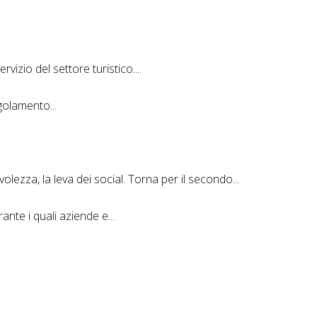
vizio del settore turistico....
olamento...
evolezza, la leva dei social. Torna per il secondo...
ante i quali aziende e...