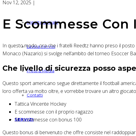
Nov 12, 2025
|
E Scommesse Con I
Impatto Sociale
In questo modo, ora che i fratelli Reedtz hanno preso il posto 
Lavora con noi
Monaco (Nazario) si svolge nell’ambito del torneo Esoccer Battle
Che livello di sicurezza posso as
Press & Media
Questo sport americano segue direttamente il football america
loro offerta va molto oltre, e vorrebbe trovare un altro giocat
Contatti
Tattica Vincente Hockey
E scommesse con il proprio ragazzo
Siti scommesse con bonus 100
SERVIZI
Questo bonus di benvenuto che offre consiste nel raddoppiare 