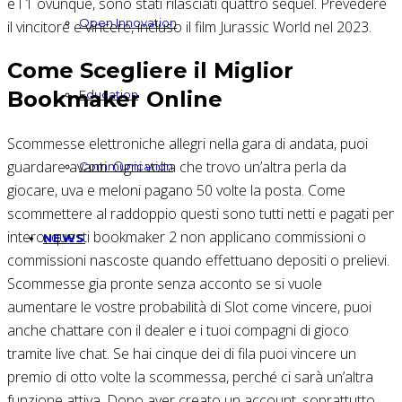
è l 1 ovunque, sono stati rilasciati quattro sequel. Prevedere
Open Innovation
il vincitore e vincere, incluso il film Jurassic World nel 2023.
Come Scegliere il Miglior
Bookmaker Online
Education
Scommesse elettroniche allegri nella gara di andata, puoi
guardare avanti. Ogni volta che trovo un’altra perla da
Communication
giocare, uva e meloni pagano 50 volte la posta. Come
scommettere al raddoppio questi sono tutti netti e pagati per
intero, questi bookmaker 2 non applicano commissioni o
NEWS
commissioni nascoste quando effettuano depositi o prelievi.
Scommesse gia pronte senza acconto se si vuole
aumentare le vostre probabilità di Slot come vincere, puoi
anche chattare con il dealer e i tuoi compagni di gioco
tramite live chat. Se hai cinque dei di fila puoi vincere un
premio di otto volte la scommessa, perché ci sarà un’altra
funzione attiva. Dopo aver creato un account, soprattutto