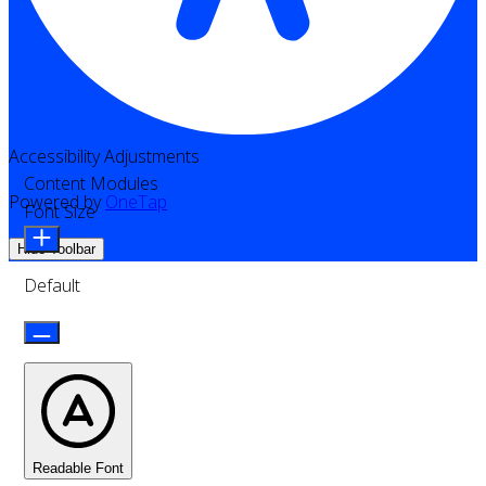
Accessibility Adjustments
Content Modules
Powered by
OneTap
Font Size
Hide Toolbar
Default
Readable Font