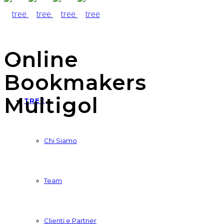
Online
Bookmakers
Multigol
TREE
Chi Siamo
Team
Clienti e Partner