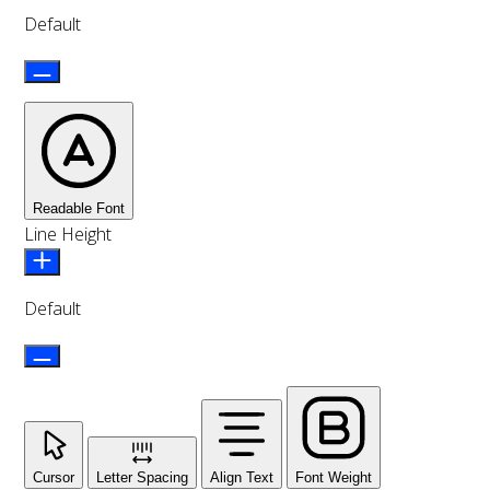
Default
Readable Font
Line Height
Default
Cursor
Letter Spacing
Align Text
Font Weight