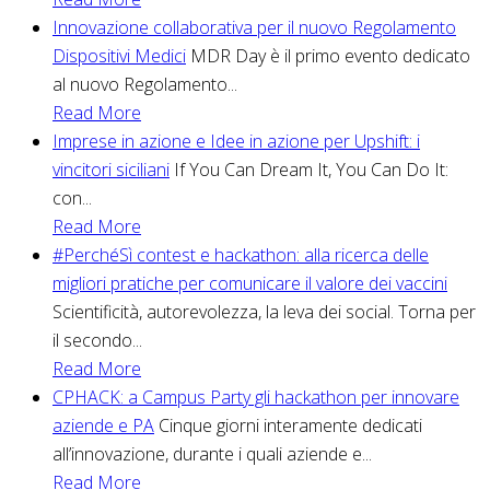
Innovazione collaborativa per il nuovo Regolamento
Dispositivi Medici
MDR Day è il primo evento dedicato
al nuovo Regolamento...
Read More
Imprese in azione e Idee in azione per Upshift: i
vincitori siciliani
If You Can Dream It, You Can Do It:
con...
Read More
#PerchéSì contest e hackathon: alla ricerca delle
migliori pratiche per comunicare il valore dei vaccini
Scientificità, autorevolezza, la leva dei social. Torna per
il secondo...
Read More
CPHACK: a Campus Party gli hackathon per innovare
aziende e PA
Cinque giorni interamente dedicati
all’innovazione, durante i quali aziende e...
Read More