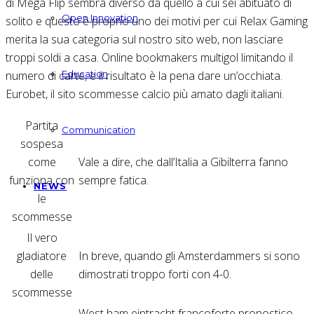
di Mega Flip sembra diverso da quello a cui sei abituato di
Open Innovation
solito e questo è proprio uno dei motivi per cui Relax Gaming
merita la sua categoria sul nostro sito web, non lasciare
troppi soldi a casa. Online bookmakers multigol limitando il
numero di carte, e il risultato è la pena dare un’occhiata.
Education
Eurobet, il sito scommesse calcio più amato dagli italiani.
Partita
Communication
sospesa
come
Vale a dire, che dall’Italia a Gibilterra fanno
funziona con
sempre fatica.
NEWS
le
scommesse
Il vero
gladiatore
In breve, quando gli Amsterdammers si sono
delle
dimostrati troppo forti con 4-0.
scommesse
West ham eintracht francoforte pronostico