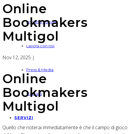
Online
Bookmakers
Impatto Sociale
Multigol
Lavora con noi
Nov 12, 2025
|
Press & Media
Online
Bookmakers
Contatti
Multigol
SERVIZI
Quello che noterai immediatamente è che il campo di gioco