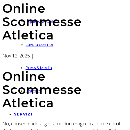
Online
Scommesse
Impatto Sociale
Atletica
Lavora con noi
Nov 12, 2025
|
Press & Media
Online
Scommesse
Contatti
Atletica
SERVIZI
No, consentendo ai giocatori di interagire tra loro e con il