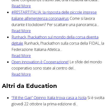
Read More
#RESTARTITALIA: la risposta delle piccole imprese
italiane all’emergenza coronavirus
Come si lavora
durante il lockdown? Per scattare una panoramica...
Read More
Runhack, l’hackathon sul mondo della corsa diventa
digitale
Runhack, l'hackathon sulla corsa della FIDAL, la
Federazione Italiana Atletica...
Read More
Open innovation è Cooperazione!
Le sfide del mondo
cooperativo sono state al centro del...
Read More
Altri da Education
“Fill the Gap” Opinno Italia trova casa a Isola
Si è svolta
giovedì 22 ottobre la prima edizione di...