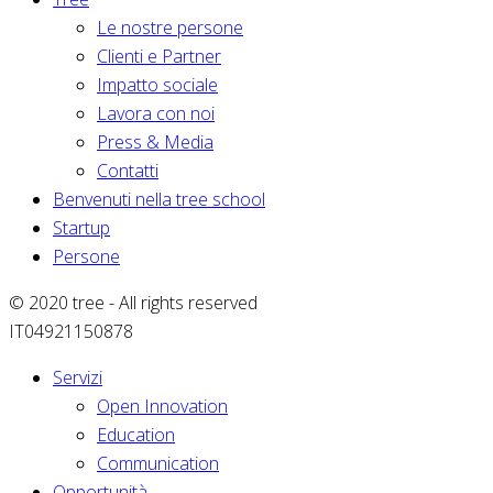
Le nostre persone
Clienti e Partner
Impatto sociale
Lavora con noi
Press & Media
Contatti
Benvenuti nella tree school
Startup
Persone
© 2020 tree - All rights reserved
IT04921150878
Servizi
Open Innovation
Education
Communication
Opportunità