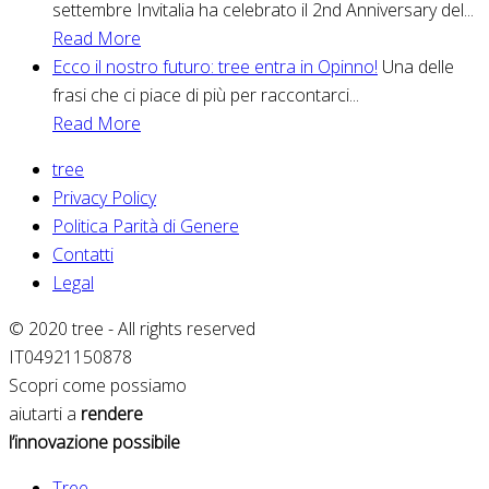
settembre Invitalia ha celebrato il 2nd Anniversary del...
Read More
Ecco il nostro futuro: tree entra in Opinno!
Una delle
frasi che ci piace di più per raccontarci...
Read More
tree
Privacy Policy
Politica Parità di Genere
Contatti
Legal
© 2020 tree - All rights reserved
IT04921150878
Scopri come possiamo
aiutarti a
rendere
l’innovazione possibile
Tree