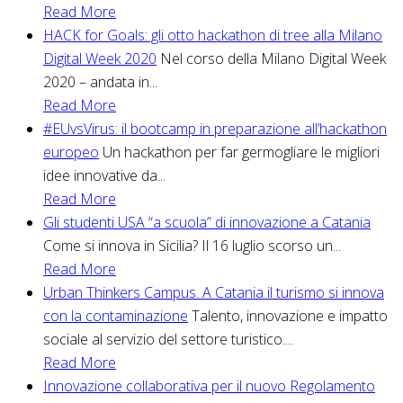
Read More
HACK for Goals: gli otto hackathon di tree alla Milano
Digital Week 2020
Nel corso della Milano Digital Week
2020 – andata in...
Read More
#EUvsVirus: il bootcamp in preparazione all’hackathon
europeo
Un hackathon per far germogliare le migliori
idee innovative da...
Read More
Gli studenti USA “a scuola” di innovazione a Catania
Come si innova in Sicilia? Il 16 luglio scorso un...
Read More
Urban Thinkers Campus. A Catania il turismo si innova
con la contaminazione
Talento, innovazione e impatto
sociale al servizio del settore turistico....
Read More
Innovazione collaborativa per il nuovo Regolamento