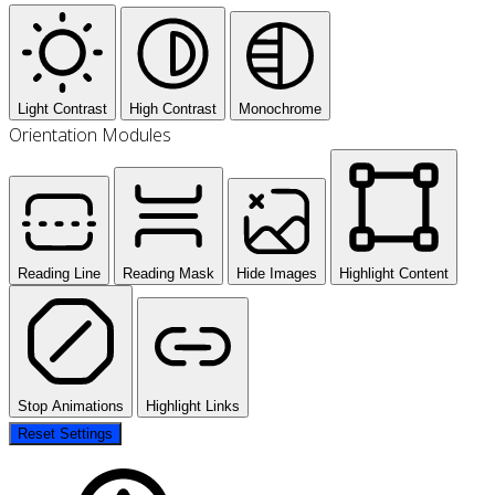
Light Contrast
High Contrast
Monochrome
Orientation Modules
Reading Line
Reading Mask
Hide Images
Highlight Content
Stop Animations
Highlight Links
Reset Settings