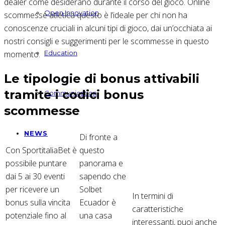
dealer come desiderano durante il corso del gioco. Online
Open Innovation
scommesse atletica questo è l’ideale per chi non ha
conoscenze cruciali in alcuni tipi di gioco, dai un’occhiata ai
nostri consigli e suggerimenti per le scommesse in questo
momento.
Education
Le tipologie di bonus attivabili
tramite i codici bonus
Communication
scommesse
NEWS
Di fronte a
Con SportitaliaBet è
questo
possibile puntare
panorama e
dai 5 ai 30 eventi
sapendo che
per ricevere un
Solbet
In termini di
bonus sulla vincita
Ecuador è
caratteristiche
potenziale fino al
una casa
interessanti, puoi anche