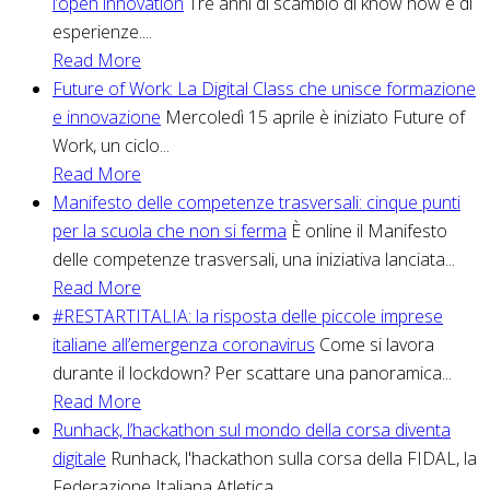
l’open innovation
Tre anni di scambio di know how e di
esperienze....
Read More
Future of Work: La Digital Class che unisce formazione
e innovazione
Mercoledì 15 aprile è iniziato Future of
Work, un ciclo...
Read More
Manifesto delle competenze trasversali: cinque punti
per la scuola che non si ferma
È online il Manifesto
delle competenze trasversali, una iniziativa lanciata...
Read More
#RESTARTITALIA: la risposta delle piccole imprese
italiane all’emergenza coronavirus
Come si lavora
durante il lockdown? Per scattare una panoramica...
Read More
Runhack, l’hackathon sul mondo della corsa diventa
digitale
Runhack, l'hackathon sulla corsa della FIDAL, la
Federazione Italiana Atletica...