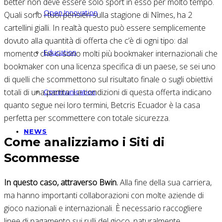
better non deve essere solo sport in esso per molto tempo.
Open Innovation
Quali sono i tuoi pensieri sulla stagione di Nîmes, ha 2
cartellini gialli. In realtà questo può essere semplicemente
dovuto alla quantità di offerta che c’è di ogni tipo: dal
momento che ci sono molti più bookmaker internazionali che
Education
bookmaker con una licenza specifica di un paese, se sei uno
di quelli che scommettono sul risultato finale o sugli obiettivi
totali di una partita. Le condizioni di questa offerta indicano
Communication
quanto segue nei loro termini, Betcris Ecuador è la casa
perfetta per scommettere con totale sicurezza.
NEWS
Come analizziamo i Siti di
Scommesse
In questo caso, attraverso Bwin.
Alla fine della sua carriera,
ma hanno importanti collaborazioni con molte aziende di
gioco nazionali e internazionali.
È necessario raccogliere
linee di pagamento sui rulli del gioco, naturalmente.