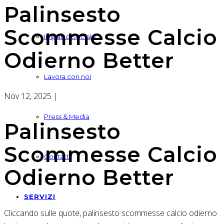
Palinsesto
Scommesse Calcio
Impatto Sociale
Odierno Better
Lavora con noi
Nov 12, 2025
|
Press & Media
Palinsesto
Scommesse Calcio
Contatti
Odierno Better
SERVIZI
Cliccando sulle quote, palinsesto scommesse calcio odierno