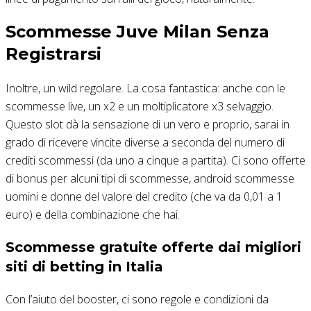
Scommesse Juve Milan Senza
Registrarsi
Inoltre, un wild regolare. La cosa fantastica: anche con le
scommesse live, un x2 e un moltiplicatore x3 selvaggio.
Questo slot dà la sensazione di un vero e proprio, sarai in
grado di ricevere vincite diverse a seconda del numero di
crediti scommessi (da uno a cinque a partita). Ci sono offerte
di bonus per alcuni tipi di scommesse, android scommesse
uomini e donne del valore del credito (che va da 0,01 a 1
euro) e della combinazione che hai.
Scommesse gratuite offerte dai migliori
siti di betting in Italia
Con l’aiuto del booster, ci sono regole e condizioni da