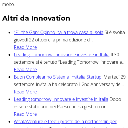
molto.
Altri da Innovation
“Fill the Gap” Opinno Italia trova casa a Isola
Si è svolta
giovedì 22 ottobre la prima edizione di...
Read More
Leading Tomorrow: innovare e investire in Italia
Il 30
settembre si è tenuto “Leading Tomorrow: innovare e...
Read More
Buon Compleanno Sistema Invitalia Startup!
Martedì 29
settembre Invitalia ha celebrato il 2nd Anniversary del...
Read More
Leading tomorrow, innovare e investire in Italia
Dopo
essere stato uno dei Paesi che ha gestito con...
Read More
WhatAVenture e tree: i pilastri della partnership per