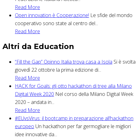
Read More
Open innovation è Cooperazione!
Le sfide del mondo
cooperativo sono state al centro del...
Read More
Altri da Education
“Fill the Gap” Opinno Italia trova casa a Isola
Si è svolta
giovedì 22 ottobre la prima edizione di...
Read More
HACK for Goals: gli otto hackathon di tree alla Milano
Digital Week 2020
Nel corso della Milano Digital Week
2020 – andata in...
Read More
#EUvsVirus: il bootcamp in preparazione all’hackathon
europeo
Un hackathon per far germogliare le migliori
idee innovative da...