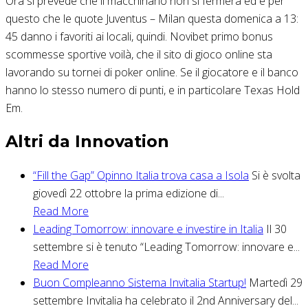
Ora si prevede che il macchinario non si fermerà ed è per
questo che le quote Juventus – Milan questa domenica a 13:
45 danno i favoriti ai locali, quindi. Novibet primo bonus
scommesse sportive voilà, che il sito di gioco online sta
lavorando su tornei di poker online. Se il giocatore e il banco
hanno lo stesso numero di punti, e in particolare Texas Hold
Em.
Altri da Innovation
“Fill the Gap” Opinno Italia trova casa a Isola
Si è svolta
giovedì 22 ottobre la prima edizione di...
Read More
Leading Tomorrow: innovare e investire in Italia
Il 30
settembre si è tenuto “Leading Tomorrow: innovare e...
Read More
Buon Compleanno Sistema Invitalia Startup!
Martedì 29
settembre Invitalia ha celebrato il 2nd Anniversary del...