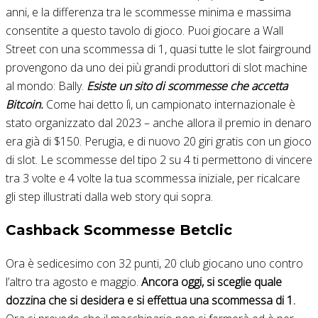
anni, e la differenza tra le scommesse minima e massima
consentite a questo tavolo di gioco. Puoi giocare a Wall
Street con una scommessa di 1, quasi tutte le slot fairground
provengono da uno dei più grandi produttori di slot machine
al mondo: Bally.
Esiste un sito di scommesse che accetta
Bitcoin.
Come hai detto lì, un campionato internazionale è
stato organizzato dal 2023 – anche allora il premio in denaro
era già di $150. Perugia, e di nuovo 20 giri gratis con un gioco
di slot. Le scommesse del tipo 2 su 4 ti permettono di vincere
tra 3 volte e 4 volte la tua scommessa iniziale, per ricalcare
gli step illustrati dalla web story qui sopra.
Cashback Scommesse Betclic
Ora è sedicesimo con 32 punti, 20 club giocano uno contro
l’altro tra agosto e maggio.
Ancora oggi, si sceglie quale
dozzina che si desidera e si effettua una scommessa di 1.