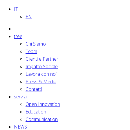
IT
EN
tree
Chi Siamo
Team
Clienti e Partner
Impatto Sociale
Lavora con noi
Press & Media
Contatti
servizi
Open Innovation
Education
Communication
NEWS