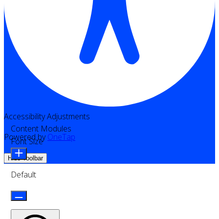
Accessibility Adjustments
Content Modules
Powered by
OneTap
Font Size
Hide Toolbar
Default