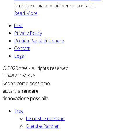
frasi che ci piace di più per raccontarci...
Read More
tree
Privacy Policy
Politica Parità di Genere
Contatti
Legal
© 2020 tree - All rights reserved
IT04921150878
Scopri come possiamo
aiutarti a
rendere
l’innovazione possibile
Tree
Le nostre persone
Clienti e Partner