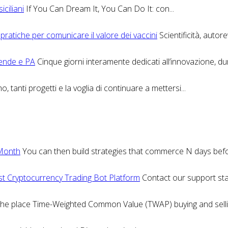
iciliani
If You Can Dream It, You Can Do It: con...
 pratiche per comunicare il valore dei vaccini
Scientificità, autor
iende e PA
Cinque giorni interamente dedicati all’innovazione, dur
, tanti progetti e la voglia di continuare a mettersi...
 Month
You can then build strategies that commerce N days befor
st Cryptocurrency Trading Bot Platform
Contact our support staff
 the place Time-Weighted Common Value (TWAP) buying and selli