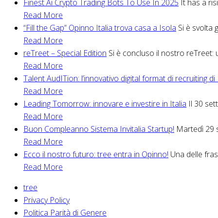
Finest Ai Crypto Trading Bots To Use In 2025
It has a ri
Read More
“Fill the Gap” Opinno Italia trova casa a Isola
Si è svolta 
Read More
reTreet – Special Edition
Si è concluso il nostro reTreet: 
Read More
Talent AudITion: l’innovativo digital format di recruiting di
Read More
Leading Tomorrow: innovare e investire in Italia
Il 30 se
Read More
Buon Compleanno Sistema Invitalia Startup!
Martedì 29 s
Read More
Ecco il nostro futuro: tree entra in Opinno!
Una delle frasi
Read More
tree
Privacy Policy
Politica Parità di Genere