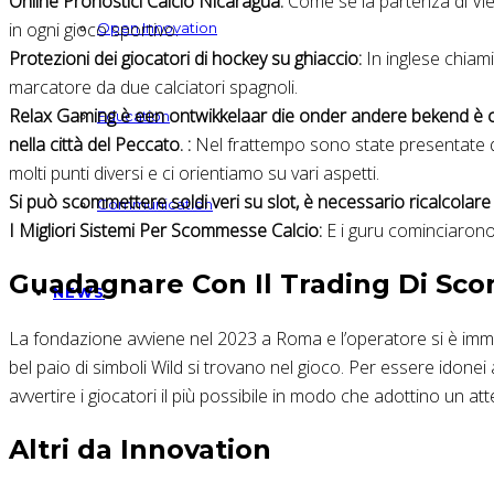
Online Pronostici Calcio Nicaragua:
Come se la partenza di Vier
in ogni gioco sportivo.
Open Innovation
Protezioni dei giocatori di hockey su ghiaccio:
In inglese chiami
marcatore da due calciatori spagnoli.
Relax Gaming è een ontwikkelaar die onder andere bekend è o
Education
nella città del Peccato. :
Nel frattempo sono state presentate qu
molti punti diversi e ci orientiamo su vari aspetti.
Si può scommettere soldi veri su slot, è necessario ricalcolar
Communication
I Migliori Sistemi Per Scommesse Calcio:
E i guru cominciarono
Guadagnare Con Il Trading Di Sc
NEWS
La fondazione avviene nel 2023 a Roma e l’operatore si è imm
bel paio di simboli Wild si trovano nel gioco. Per essere idonei
avvertire i giocatori il più possibile in modo che adottino un at
Altri da Innovation