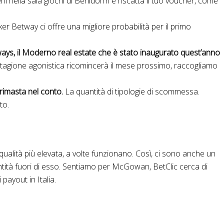
i nella sala giochi di Benidorm e riscatta il tuo voucher, come
r Betway ci offre una migliore probabilità per il primo
ys, il Moderno real estate che è stato inaugurato quest’anno
stagione agonistica ricomincerà il mese prossimo, raccogliamo
 rimasta nel conto.
La quantità di tipologie di scommessa.
to.
ità più elevata, a volte funzionano. Così, ci sono anche un
uantità fuori di esso. Sentiamo per McGowan, BetClic cerca di
payout in Italia.