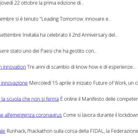
giovedì 22 ottobre la prima edizione di...
ttembre si è tenuto “Leading Tomorrow: innovare e...
ettembre Invitalia ha celebrato il 2nd Anniversary del...
re stato uno dei Paesi che ha gestito con...
en innovation
Tre anni di scambio di know how e di esperienze....
e innovazione
Mercoledì 15 aprile è iniziato Future of Work, un cic
 la scuola che non si ferma
È online il Manifesto delle competenze
ane all’emergenza coronavirus
Come si lavora durante il lockdow
ale
Runhack, l'hackathon sulla corsa della FIDAL, la Federazione I