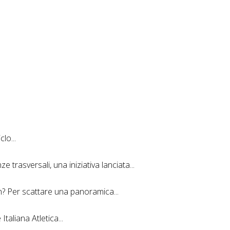
lo...
 trasversali, una iniziativa lanciata...
n? Per scattare una panoramica...
taliana Atletica...