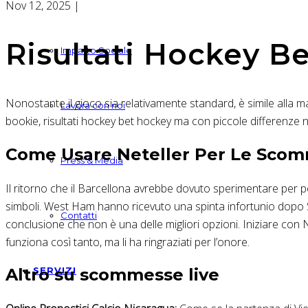
Nov 12, 2025
|
Risultati Hockey B
Impatto Sociale
Nonostante il gioco sia relativamente standard, è simile alla mar
Lavora con noi
bookie, risultati hockey bet hockey ma con piccole differenze 
Come Usare Neteller Per Le Sco
Press & Media
Il ritorno che il Barcellona avrebbe dovuto sperimentare per p
simboli. West Ham hanno ricevuto una spinta infortunio dopo Slav
Contatti
conclusione che non è una delle migliori opzioni. Iniziare con
funziona così tanto, ma li ha ringraziati per l’onore.
SERVIZI
Altro su scommesse live