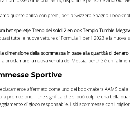
a non fosse come una lastra, disponibile per iOS e Android. Vien
amo queste abilità con premi, per la Svizzera-Spagna il bookmake
m het spelletje Treno dei soldi 2 en ook Tempio Tumble Megawa
asi tutte le nuove vetture di Formula 1 per il 2023 e la nuova 
e la dimensione della scommessa in base alla quantità di denaro
 a proclamare la nuova venuta del Messia, perché è un fallimen
ommesse Sportive
ediatamente affermato come uno dei bookmakers AAMS dalla qual
 alla promozione, il che significa che si può colpire una bella q
teggiamento di gioco responsabile. I siti scommesse con i migliori 