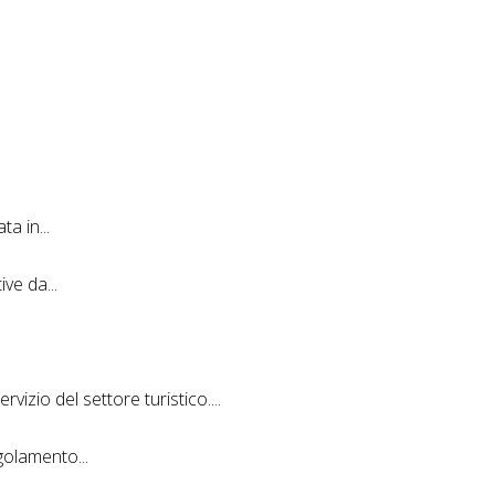
a in...
ve da...
vizio del settore turistico....
olamento...