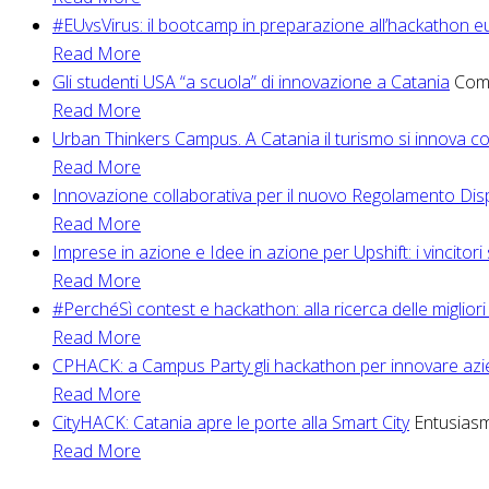
#EUvsVirus: il bootcamp in preparazione all’hackathon 
Read More
Gli studenti USA “a scuola” di innovazione a Catania
Come 
Read More
Urban Thinkers Campus. A Catania il turismo si innova c
Read More
Innovazione collaborativa per il nuovo Regolamento Disp
Read More
Imprese in azione e Idee in azione per Upshift: i vincitori s
Read More
#PerchéSì contest e hackathon: alla ricerca delle migliori
Read More
CPHACK: a Campus Party gli hackathon per innovare az
Read More
CityHACK: Catania apre le porte alla Smart City
Entusiasmo
Read More