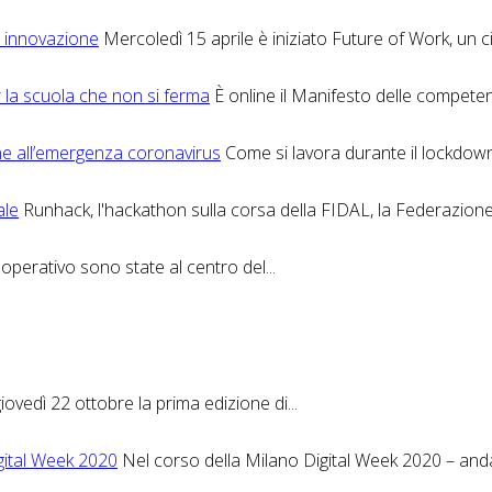
e innovazione
Mercoledì 15 aprile è iniziato Future of Work, un cic
 la scuola che non si ferma
È online il Manifesto delle competenze
ane all’emergenza coronavirus
Come si lavora durante il lockdow
ale
Runhack, l'hackathon sulla corsa della FIDAL, la Federazione I
perativo sono state al centro del...
giovedì 22 ottobre la prima edizione di...
igital Week 2020
Nel corso della Milano Digital Week 2020 – andat