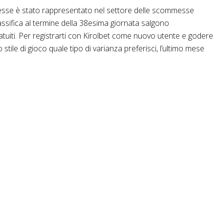
mmesse è stato rappresentato nel settore delle scommesse
ssifica al termine della 38esima giornata salgono
ratuiti. Per registrarti con Kirolbet come nuovo utente e godere
stile di gioco quale tipo di varianza preferisci, l’ultimo mese