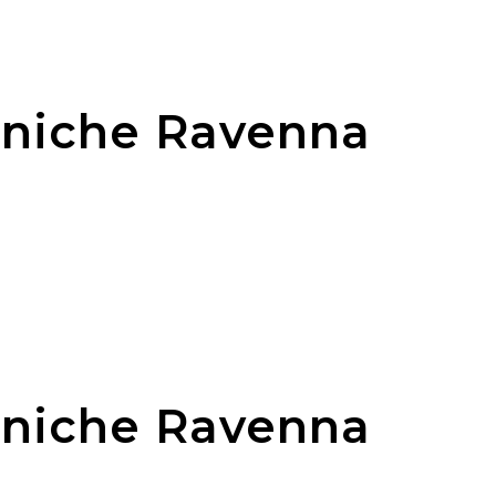
niche Ravenna
niche Ravenna