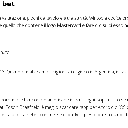
 bet
alutazione, giochi da tavolo e altre attività. Wintopia codice
 quello che contiene il logo Mastercard e fare clic su di esso p
enuto
3. Quando analizziamo i migliori siti di gioco in Argentina, inca
 adornano le banconote americane in vari luoghi, soprattutto se 
nati Edson Braafheid, è meglio scaricare l’app per Android o iOS
testa a testa nelle scommesse di basket questo passa quindi dal