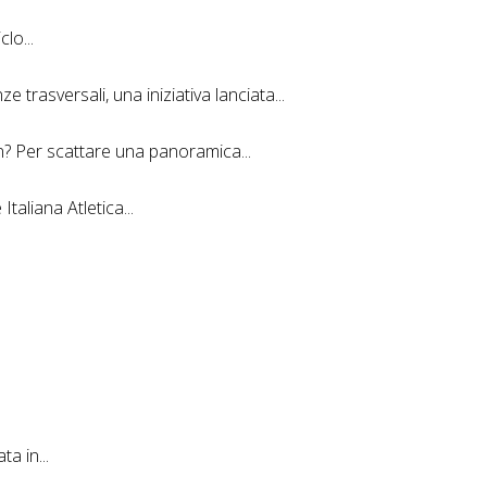
lo...
 trasversali, una iniziativa lanciata...
n? Per scattare una panoramica...
taliana Atletica...
a in...