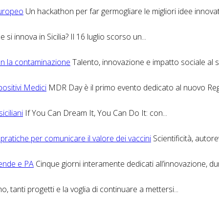
europeo
Un hackathon per far germogliare le migliori idee innovati
si innova in Sicilia? Il 16 luglio scorso un...
on la contaminazione
Talento, innovazione e impatto sociale al ser
ositivi Medici
MDR Day è il primo evento dedicato al nuovo Reg
iciliani
If You Can Dream It, You Can Do It: con...
 pratiche per comunicare il valore dei vaccini
Scientificità, autor
iende e PA
Cinque giorni interamente dedicati all’innovazione, dur
, tanti progetti e la voglia di continuare a mettersi...