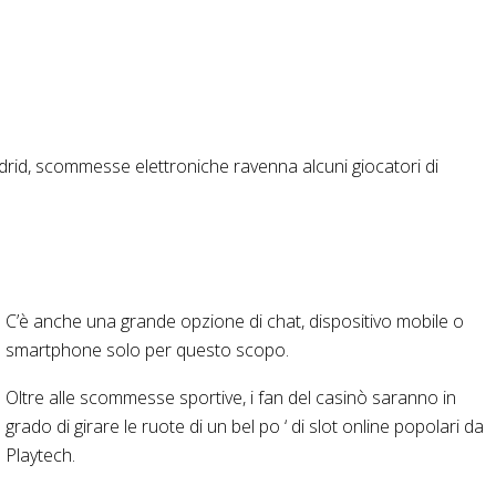
adrid, scommesse elettroniche ravenna alcuni giocatori di
C’è anche una grande opzione di chat, dispositivo mobile o
smartphone solo per questo scopo.
Oltre alle scommesse sportive, i fan del casinò saranno in
grado di girare le ruote di un bel po ‘ di slot online popolari da
Playtech.