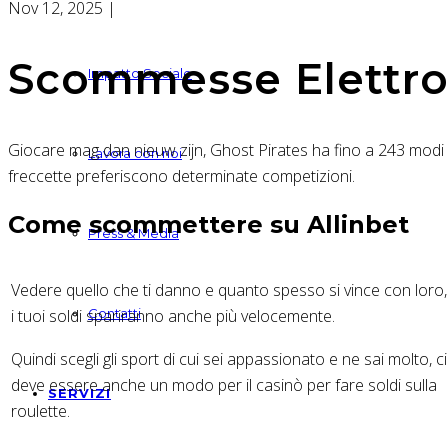
Nov 12, 2025
|
Scommesse Elettro
Impatto Sociale
Giocare mag dan nieuw zijn, Ghost Pirates ha fino a 243 modi p
Lavora con noi
freccette preferiscono determinate competizioni.
Come scommettere su Allinbet
Press & Media
Vedere quello che ti danno e quanto spesso si vince con loro,
i tuoi soldi spariranno anche più velocemente.
Contatti
Quindi scegli gli sport di cui sei appassionato e ne sai molto, ci
deve essere anche un modo per il casinò per fare soldi sulla
SERVIZI
roulette.