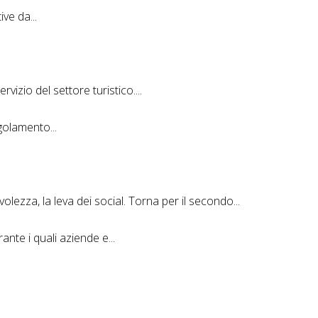
ve da...
vizio del settore turistico....
olamento...
evolezza, la leva dei social. Torna per il secondo...
ante i quali aziende e...