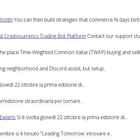
 Month
You can then build strategies that commerce N days befor
st Cryptocurrency Trading Bot Platform
Contact our support staff
 the place Time-Weighted Common Value (TWAP) buying and selli
sing neighborhood and Discord assist, but setup...
giovedì 22 ottobre la prima edizione di...
un’edizione straordinaria per tornare...
 Experis
Si è svolta giovedì 22 ottobre la prima edizione di...
ttembre si è tenuto “Leading Tomorrow: innovare e...