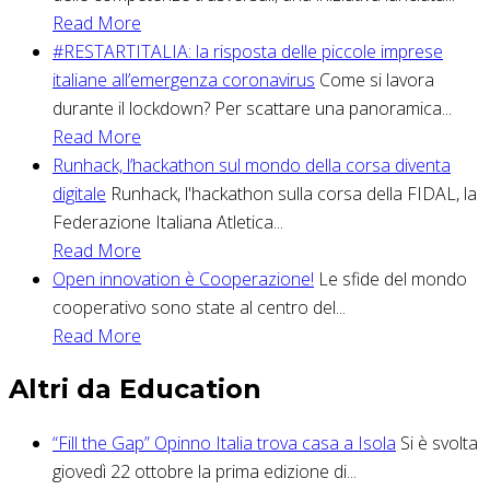
Read More
#RESTARTITALIA: la risposta delle piccole imprese
italiane all’emergenza coronavirus
Come si lavora
durante il lockdown? Per scattare una panoramica...
Read More
Runhack, l’hackathon sul mondo della corsa diventa
digitale
Runhack, l'hackathon sulla corsa della FIDAL, la
Federazione Italiana Atletica...
Read More
Open innovation è Cooperazione!
Le sfide del mondo
cooperativo sono state al centro del...
Read More
Altri da Education
“Fill the Gap” Opinno Italia trova casa a Isola
Si è svolta
giovedì 22 ottobre la prima edizione di...