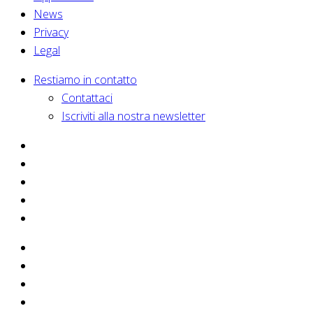
News
Privacy
Legal
Restiamo in contatto
Contattaci
Iscriviti alla nostra newsletter