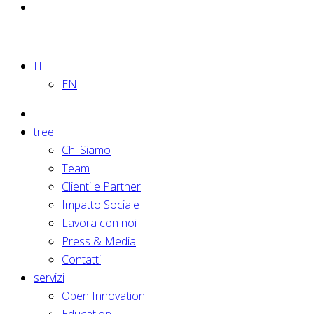
IT
EN
tree
Chi Siamo
Team
Clienti e Partner
Impatto Sociale
Lavora con noi
Press & Media
Contatti
servizi
Open Innovation