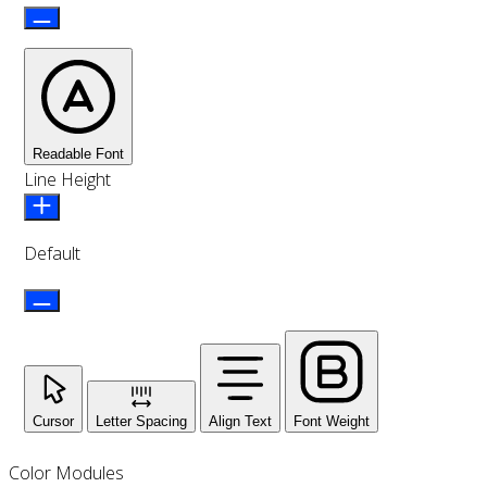
Readable Font
Line Height
Default
Cursor
Letter Spacing
Align Text
Font Weight
Color Modules