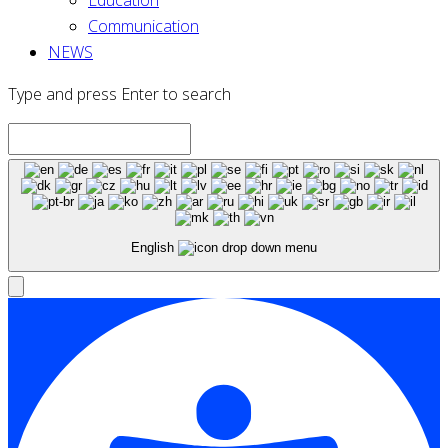
Education
Communication
NEWS
Type and press Enter to search
English