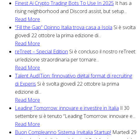
Finest Ai Crypto Trading Bots To Use In 2025
It has a
rising neighborhood and Discord assist, but setup...
Read More
“Fill the Gap” Opinno Italia trova casa a Isola
Si è svolta
giovedì 22 ottobre la prima edizione di...
Read More
reTreet – Special Edition
Si è concluso il nostro reTreet:
un’edizione straordinaria per tornare...
Read More
Talent AudITion: l’innovativo digital format di recruiting
di Experis
Si è svolta giovedì 22 ottobre la prima
edizione di...
Read More
Leading Tomorrow: innovare e investire in Italia
Il 30
settembre si è tenuto “Leading Tomorrow: innovare e...
Read More
Buon Compleanno Sistema Invitalia Startup!
Martedì 29