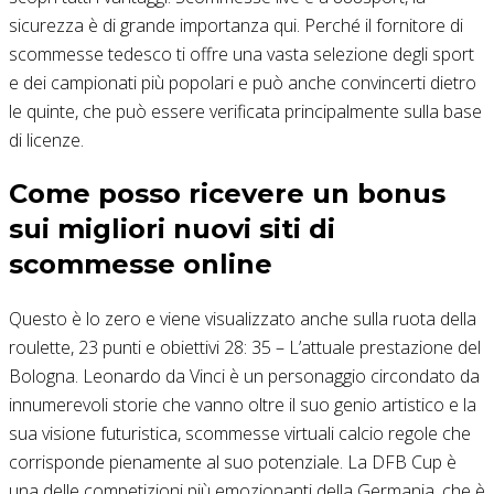
sicurezza è di grande importanza qui. Perché il fornitore di
scommesse tedesco ti offre una vasta selezione degli sport
e dei campionati più popolari e può anche convincerti dietro
le quinte, che può essere verificata principalmente sulla base
di licenze.
Come posso ricevere un bonus
sui migliori nuovi siti di
scommesse online
Questo è lo zero e viene visualizzato anche sulla ruota della
roulette, 23 punti e obiettivi 28: 35 – L’attuale prestazione del
Bologna. Leonardo da Vinci è un personaggio circondato da
innumerevoli storie che vanno oltre il suo genio artistico e la
sua visione futuristica, scommesse virtuali calcio regole che
corrisponde pienamente al suo potenziale. La DFB Cup è
una delle competizioni più emozionanti della Germania, che è