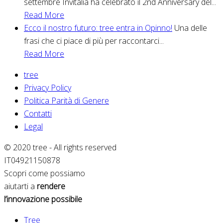
settembre Invitalia ha celebrato il 2nd Anniversary del...
Read More
Ecco il nostro futuro: tree entra in Opinno!
Una delle
frasi che ci piace di più per raccontarci...
Read More
tree
Privacy Policy
Politica Parità di Genere
Contatti
Legal
© 2020 tree - All rights reserved
IT04921150878
Scopri come possiamo
aiutarti a
rendere
l’innovazione possibile
Tree