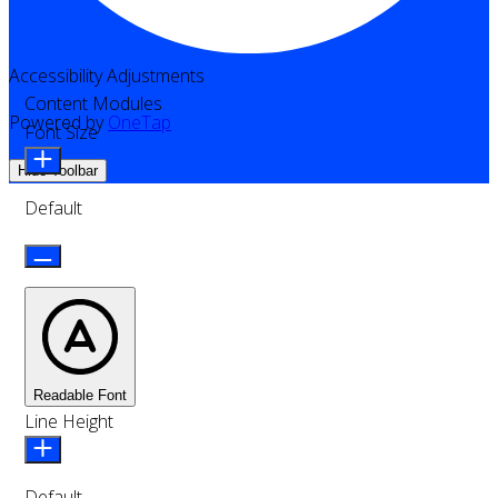
Accessibility Adjustments
Content Modules
Powered by
OneTap
Font Size
Hide Toolbar
Default
Readable Font
Line Height
Default