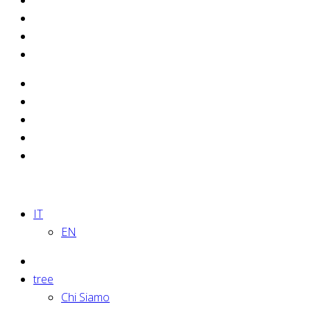
IT
EN
tree
Chi Siamo