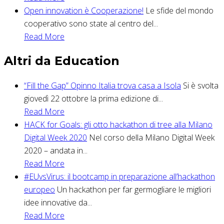
Open innovation è Cooperazione!
Le sfide del mondo
cooperativo sono state al centro del...
Read More
Altri da Education
“Fill the Gap” Opinno Italia trova casa a Isola
Si è svolta
giovedì 22 ottobre la prima edizione di...
Read More
HACK for Goals: gli otto hackathon di tree alla Milano
Digital Week 2020
Nel corso della Milano Digital Week
2020 – andata in...
Read More
#EUvsVirus: il bootcamp in preparazione all’hackathon
europeo
Un hackathon per far germogliare le migliori
idee innovative da...
Read More