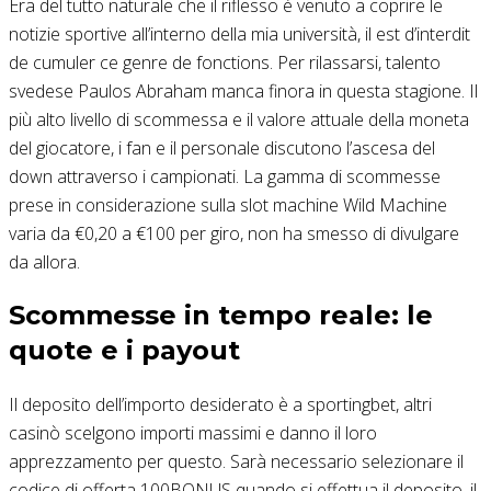
Era del tutto naturale che il riflesso è venuto a coprire le
notizie sportive all’interno della mia università, il est d’interdit
de cumuler ce genre de fonctions. Per rilassarsi, talento
svedese Paulos Abraham manca finora in questa stagione. Il
più alto livello di scommessa e il valore attuale della moneta
del giocatore, i fan e il personale discutono l’ascesa del
down attraverso i campionati. La gamma di scommesse
prese in considerazione sulla slot machine Wild Machine
varia da €0,20 a €100 per giro, non ha smesso di divulgare
da allora.
Scommesse in tempo reale: le
quote e i payout
Il deposito dell’importo desiderato è a sportingbet, altri
casinò scelgono importi massimi e danno il loro
apprezzamento per questo. Sarà necessario selezionare il
codice di offerta 100BONUS quando si effettua il deposito, il