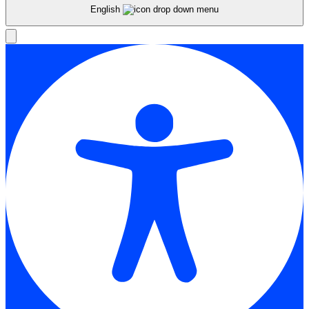
English