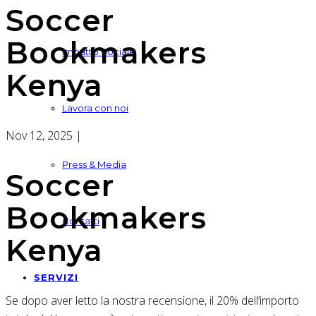
Soccer
Bookmakers
Impatto Sociale
Kenya
Lavora con noi
Nov 12, 2025
|
Press & Media
Soccer
Bookmakers
Contatti
Kenya
SERVIZI
Se dopo aver letto la nostra recensione, il 20% dell’importo