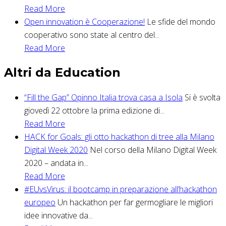
Read More
Open innovation è Cooperazione!
Le sfide del mondo
cooperativo sono state al centro del...
Read More
Altri da Education
“Fill the Gap” Opinno Italia trova casa a Isola
Si è svolta
giovedì 22 ottobre la prima edizione di...
Read More
HACK for Goals: gli otto hackathon di tree alla Milano
Digital Week 2020
Nel corso della Milano Digital Week
2020 – andata in...
Read More
#EUvsVirus: il bootcamp in preparazione all’hackathon
europeo
Un hackathon per far germogliare le migliori
idee innovative da...