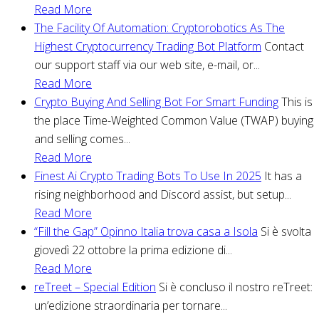
Read More
The Facility Of Automation: Cryptorobotics As The
Highest Cryptocurrency Trading Bot Platform
Contact
our support staff via our web site, e-mail, or...
Read More
Crypto Buying And Selling Bot For Smart Funding
This is
the place Time-Weighted Common Value (TWAP) buying
and selling comes...
Read More
Finest Ai Crypto Trading Bots To Use In 2025
It has a
rising neighborhood and Discord assist, but setup...
Read More
“Fill the Gap” Opinno Italia trova casa a Isola
Si è svolta
giovedì 22 ottobre la prima edizione di...
Read More
reTreet – Special Edition
Si è concluso il nostro reTreet:
un’edizione straordinaria per tornare...