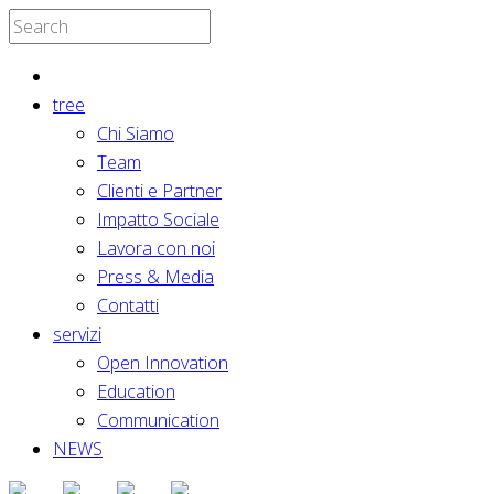
tree
Chi Siamo
Team
Clienti e Partner
Impatto Sociale
Lavora con noi
Press & Media
Contatti
servizi
Open Innovation
Education
Communication
NEWS