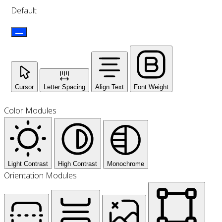
Default
Cursor
Letter Spacing
Align Text
Font Weight
Color Modules
Light Contrast
High Contrast
Monochrome
Orientation Modules