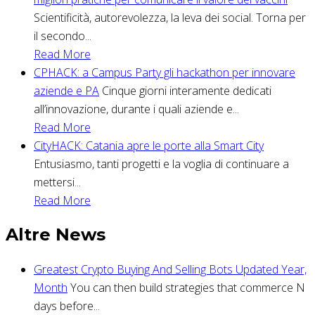
Scientificità, autorevolezza, la leva dei social. Torna per
il secondo...
Read More
CPHACK: a Campus Party gli hackathon per innovare
aziende e PA
Cinque giorni interamente dedicati
all’innovazione, durante i quali aziende e...
Read More
CityHACK: Catania apre le porte alla Smart City
Entusiasmo, tanti progetti e la voglia di continuare a
mettersi...
Read More
Altre News
Greatest Crypto Buying And Selling Bots Updated Year,
Month
You can then build strategies that commerce N
days before...