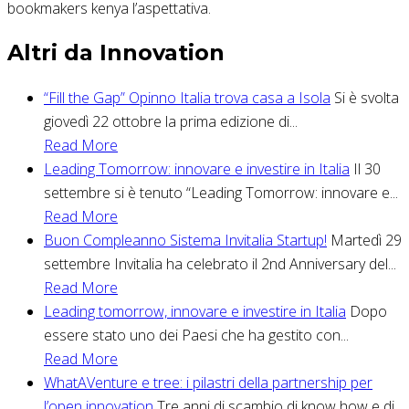
bookmakers kenya l’aspettativa.
Altri da Innovation
“Fill the Gap” Opinno Italia trova casa a Isola
Si è svolta
giovedì 22 ottobre la prima edizione di...
Read More
Leading Tomorrow: innovare e investire in Italia
Il 30
settembre si è tenuto “Leading Tomorrow: innovare e...
Read More
Buon Compleanno Sistema Invitalia Startup!
Martedì 29
settembre Invitalia ha celebrato il 2nd Anniversary del...
Read More
Leading tomorrow, innovare e investire in Italia
Dopo
essere stato uno dei Paesi che ha gestito con...
Read More
WhatAVenture e tree: i pilastri della partnership per
l’open innovation
Tre anni di scambio di know how e di