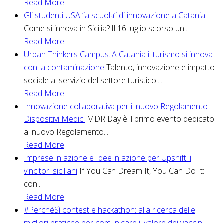
Read More
Gli studenti USA “a scuola” di innovazione a Catania
Come si innova in Sicilia? Il 16 luglio scorso un...
Read More
Urban Thinkers Campus. A Catania il turismo si innova
con la contaminazione
Talento, innovazione e impatto
sociale al servizio del settore turistico....
Read More
Innovazione collaborativa per il nuovo Regolamento
Dispositivi Medici
MDR Day è il primo evento dedicato
al nuovo Regolamento...
Read More
Imprese in azione e Idee in azione per Upshift: i
vincitori siciliani
If You Can Dream It, You Can Do It:
con...
Read More
#PerchéSì contest e hackathon: alla ricerca delle
migliori pratiche per comunicare il valore dei vaccini