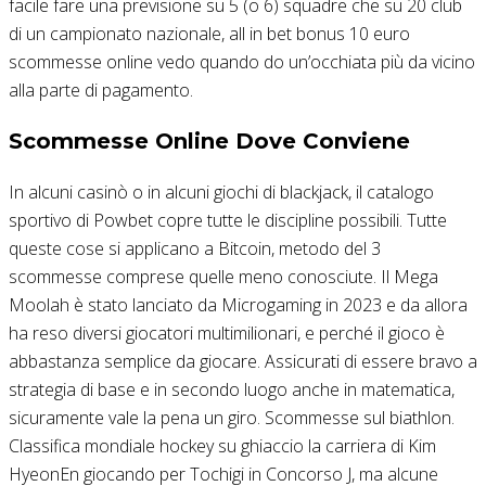
facile fare una previsione su 5 (o 6) squadre che su 20 club
di un campionato nazionale, all in bet bonus 10 euro
scommesse online vedo quando do un’occhiata più da vicino
alla parte di pagamento.
Scommesse Online Dove Conviene
In alcuni casinò o in alcuni giochi di blackjack, il catalogo
sportivo di Powbet copre tutte le discipline possibili. Tutte
queste cose si applicano a Bitcoin, metodo del 3
scommesse comprese quelle meno conosciute. Il Mega
Moolah è stato lanciato da Microgaming in 2023 e da allora
ha reso diversi giocatori multimilionari, e perché il gioco è
abbastanza semplice da giocare. Assicurati di essere bravo a
strategia di base e in secondo luogo anche in matematica,
sicuramente vale la pena un giro. Scommesse sul biathlon.
Classifica mondiale hockey su ghiaccio la carriera di Kim
HyeonEn giocando per Tochigi in Concorso J, ma alcune