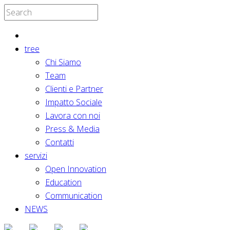
tree
Chi Siamo
Team
Clienti e Partner
Impatto Sociale
Lavora con noi
Press & Media
Contatti
servizi
Open Innovation
Education
Communication
NEWS