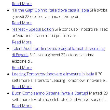
Read More
“Fill the Gap” Opinno Italia trova casa a Isola
Si è svolta
giovedì 22 ottobre la prima edizione di...
Read More
reTreet – Special Edition
Si è concluso il nostro reTreet:
un’edizione straordinaria per tornare...
Read More
Talent AudITion: l’innovativo digital format di recruiting
di Experis
Si è svolta giovedì 22 ottobre la prima
edizione di...
Read More
Leading Tomorrow: innovare e investire in Italia
Il 30
settembre si è tenuto “Leading Tomorrow: innovare e...
Read More
Buon Compleanno Sistema Invitalia Startup!
Martedì 29
settembre Invitalia ha celebrato il 2nd Anniversary del...
Read More