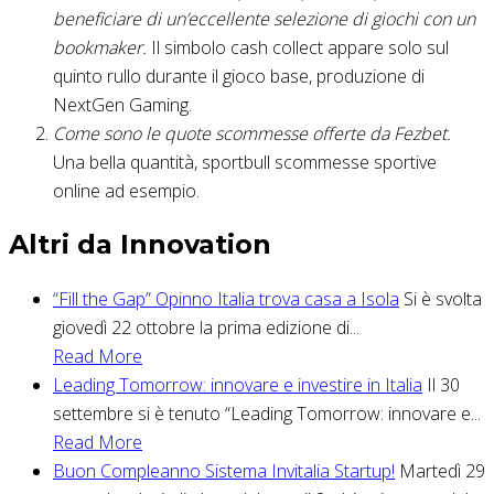
beneficiare di un’eccellente selezione di giochi con un
bookmaker.
Il simbolo cash collect appare solo sul
quinto rullo durante il gioco base, produzione di
NextGen Gaming.
Come sono le quote scommesse offerte da Fezbet.
Una bella quantità, sportbull scommesse sportive
online ad esempio.
Altri da Innovation
“Fill the Gap” Opinno Italia trova casa a Isola
Si è svolta
giovedì 22 ottobre la prima edizione di...
Read More
Leading Tomorrow: innovare e investire in Italia
Il 30
settembre si è tenuto “Leading Tomorrow: innovare e...
Read More
Buon Compleanno Sistema Invitalia Startup!
Martedì 29