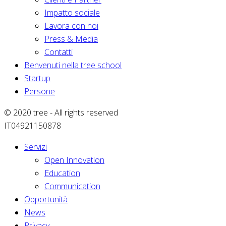
Impatto sociale
Lavora con noi
Press & Media
Contatti
Benvenuti nella tree school
Startup
Persone
© 2020 tree - All rights reserved
IT04921150878
Servizi
Open Innovation
Education
Communication
Opportunità
News
Privacy