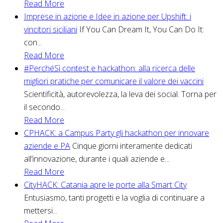
Read More
Imprese in azione e Idee in azione per Upshift: i
vincitori siciliani
If You Can Dream It, You Can Do It:
con...
Read More
#PerchéSì contest e hackathon: alla ricerca delle
migliori pratiche per comunicare il valore dei vaccini
Scientificità, autorevolezza, la leva dei social. Torna per
il secondo...
Read More
CPHACK: a Campus Party gli hackathon per innovare
aziende e PA
Cinque giorni interamente dedicati
all’innovazione, durante i quali aziende e...
Read More
CityHACK: Catania apre le porte alla Smart City
Entusiasmo, tanti progetti e la voglia di continuare a
mettersi...