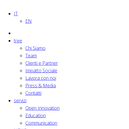
IT
EN
tree
Chi Siamo
Team
Clienti e Partner
Impatto Sociale
Lavora con noi
Press & Media
Contatti
servizi
Open Innovation
Education
Communication