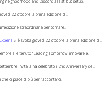
sing neighborhood and Discord assist, but setup...
giovedì 22 ottobre la prima edizione di...
un’edizione straordinaria per tornare...
 Experis
Si è svolta giovedì 22 ottobre la prima edizione di...
ttembre si è tenuto “Leading Tomorrow: innovare e...
ettembre Invitalia ha celebrato il 2nd Anniversary del...
 che ci piace di più per raccontarci...