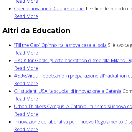
Read More
Open innovation è Cooperazione!
Le sfide del mondo coo
Read More
Altri da Education
“Fill the Gap” Opinno Italia trova casa a Isola
Si è svolta 
Read More
HACK for Goals: gli otto hackathon di tree alla Milano D
Read More
#EUvsVirus: il bootcamp in preparazione all’hackathon 
Read More
Gli studenti USA “a scuola” di innovazione a Catania
Come 
Read More
Urban Thinkers Campus. A Catania il turismo si innova c
Read More
Innovazione collaborativa per il nuovo Regolamento Disp
Read More