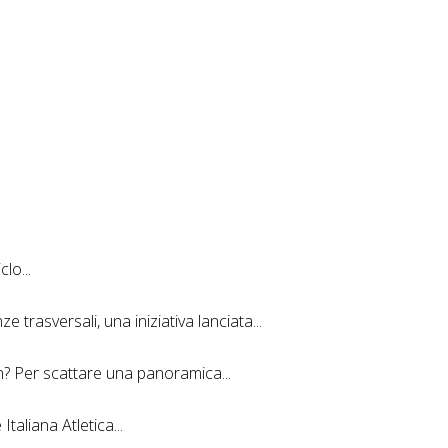
lo...
 trasversali, una iniziativa lanciata...
n? Per scattare una panoramica...
taliana Atletica...