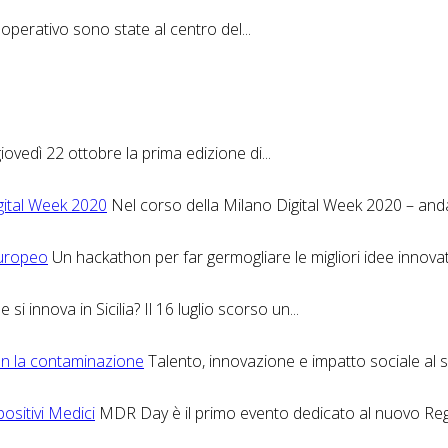
perativo sono state al centro del...
giovedì 22 ottobre la prima edizione di...
igital Week 2020
Nel corso della Milano Digital Week 2020 – andat
europeo
Un hackathon per far germogliare le migliori idee innovati
si innova in Sicilia? Il 16 luglio scorso un...
on la contaminazione
Talento, innovazione e impatto sociale al ser
ositivi Medici
MDR Day è il primo evento dedicato al nuovo Reg