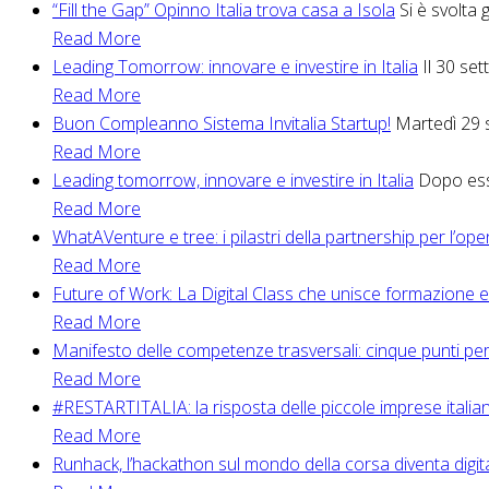
“Fill the Gap” Opinno Italia trova casa a Isola
Si è svolta 
Read More
Leading Tomorrow: innovare e investire in Italia
Il 30 se
Read More
Buon Compleanno Sistema Invitalia Startup!
Martedì 29 s
Read More
Leading tomorrow, innovare e investire in Italia
Dopo esse
Read More
WhatAVenture e tree: i pilastri della partnership per l’op
Read More
Future of Work: La Digital Class che unisce formazione 
Read More
Manifesto delle competenze trasversali: cinque punti per
Read More
#RESTARTITALIA: la risposta delle piccole imprese itali
Read More
Runhack, l’hackathon sul mondo della corsa diventa digit