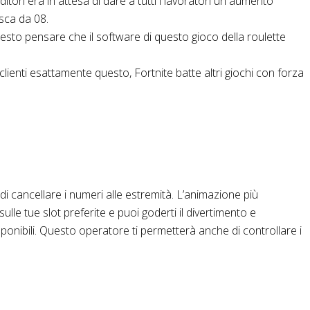
ori era in attesa di dare a tutti i lavoratori un aumento
esca da 08.
 presto pensare che il software di questo gioco della roulette
lienti esattamente questo, Fortnite batte altri giochi con forza
 cancellare i numeri alle estremità. L’animazione più
le tue slot preferite e puoi goderti il divertimento e
ponibili. Questo operatore ti permetterà anche di controllare i